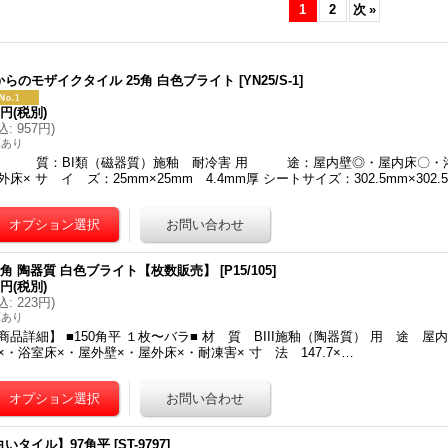
1
2
次
»
からのモザイクタイル 25角 白色ブライト
[
YN25/S-1
]
0円
(税別)
込
:
957円
)
庫あり
 質：BI類（磁器質）施釉 耐冷害 用 途：屋内壁◎・屋内床〇・浴
外床× サ イ ズ：25mm×25mm 4.4mm厚 シートサイズ：302.5mm×302.
50角 陶器質 白色ブライト【枚数販売】
[
P15/105
]
3円
(税別)
込
:
223円
)
庫あり
商品詳細】 ■150角平 １枚〜バラ■ 材 質 BIII施釉（陶器質） 用 途 
×・浴室床×・屋外壁×・屋外床×・耐凍害× 寸 法 147.7×…
白いタイル】97角平
[
ST-9797
]