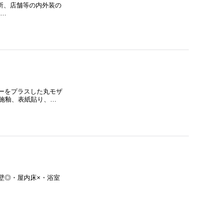
台所、店舗等の内外装の
…
ラーをプラスした丸モザ
施釉、表紙貼り、…
内壁◎・屋内床×・浴室