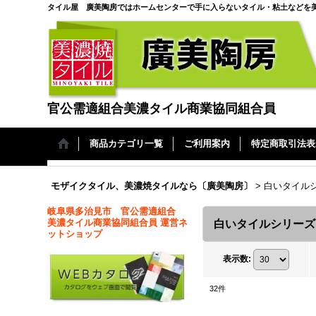
タイル屋 廣美陶房ではホームセンターで手に入らないタイル・粘土などを
官公需適組合美濃タイル商業協同組合員
商品カテゴリ一覧
ご利用案内
特定商取引法表
モザイクタイル、美濃焼タイルなら〔廣美陶房〕
>
白いタイル
岐阜県多治見市 官公需適組合
美濃タイル商業協同組合員 運営ネ
白いタイルシリーズ
ットショップ
表示数
:
32
件