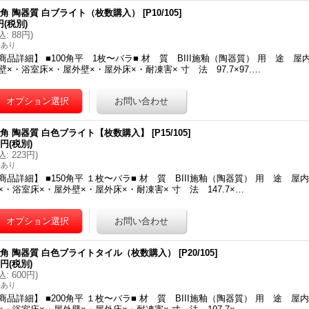
00角 陶器質 白ブライト（枚数購入）
[
P10/105
]
円
(税別)
込
:
88円
)
庫あり
商品詳細】 ■100角平 1枚〜バラ■ 材 質 BIII施釉（陶器質） 用 途 
壁×・浴室床×・屋外壁×・屋外床×・耐凍害× 寸 法 97.7×97.…
50角 陶器質 白色ブライト【枚数購入】
[
P15/105
]
3円
(税別)
込
:
223円
)
庫あり
商品詳細】 ■150角平 １枚〜バラ■ 材 質 BIII施釉（陶器質） 用 途 
×・浴室床×・屋外壁×・屋外床×・耐凍害× 寸 法 147.7×…
00角 陶器質 白色ブライトタイル（枚数購入）
[
P20/105
]
5円
(税別)
込
:
600円
)
庫あり
商品詳細】 ■200角平 １枚〜バラ■ 材 質 BIII施釉（陶器質） 用 途 