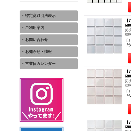
特定商取引法表示
【
68
ご利用案内
(
税
在
お問い合わせ
白
だ
お知らせ・情報
営業日カレンダー
【
68
(
税
在
白
だ
【
68