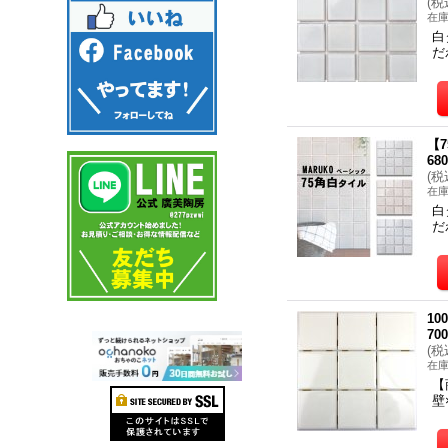
(
税
在
白
だ
【
68
(
税
在
白
だ
1
70
(
税
在
【
壁