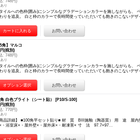
込
:
748円
)
庫あり
タイルへの色枠(囲み)にシンプルなグラデーションカラーを施しながらも、 
わりを追及。 白と枠のカラーで長時間使っていただいても飽きのこないデザイ
75角】マルコ
0円
(税別)
込
:
748円
)
庫あり
タイルへの色枠(囲み)にシンプルなグラデーションカラーを施しながらも、 
わりを追及。 白と枠のカラーで長時間使っていただいても飽きのこないデザイ
00角 白色ブライト（シート貼）
[
P10/S-100
]
0円
(税別)
込
:
770円
)
庫あり
商品詳細】 ■100角平セット貼り■ 材 質 BIII施釉（陶器質） 用 途 屋
×・浴室床×・屋外壁×・屋外床×・耐凍害× 寸 法 97.7×97…