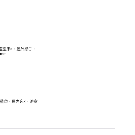
室床×・屋外壁〇・
5mm…
屋内壁◎・屋内床×・浴室