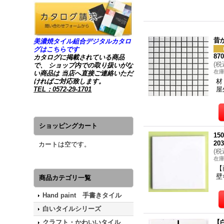
昔
美濃焼タイル組合デジタルカタロ
グはこちらです
87
カタログに掲載されている商品
(
税
で、 ショップ内での取り扱いがな
在
い商品は 当店へ直接ご連絡いただ
ければご対応致します。
材
TEL：0572-29-1701
屋
ショッピングカート
1
20
カートは空です。
(
税
在
【
壁
商品カテゴリ一覧
Hand paint 手書きタイル
白いタイルシリーズ
クラフト・かわいいタイル
【