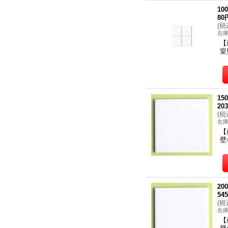
1
80
(
税
在
【
室
1
20
(
税
在
【
壁
2
54
(
税
在
【