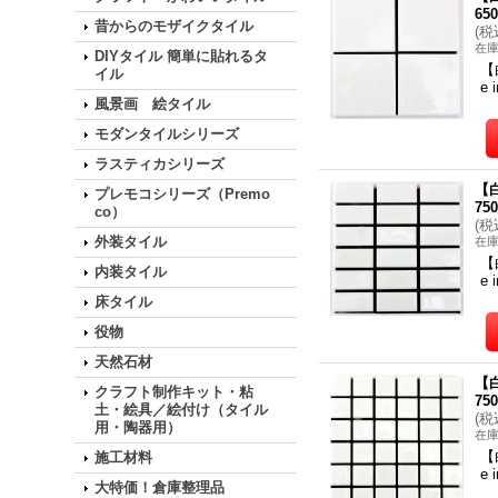
65
昔からのモザイクタイル
(
税
在
DIYタイル 簡単に貼れるタ
【
イル
e
風景画 絵タイル
モダンタイルシリーズ
ラスティカシリーズ
【
プレモコシリーズ（Premo
75
co）
(
税
外装タイル
在
【
内装タイル
e
床タイル
役物
天然石材
【
クラフト制作キット・粘
75
土・絵具／絵付け（タイル
(
税
用・陶器用）
在
【
施工材料
e
大特価！倉庫整理品