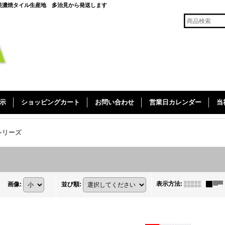
美濃焼タイル生産地 多治見から発送します
示
ショッピングカート
お問い合わせ
営業日カレンダー
当
シリーズ
表示方法
:
画像
:
並び順
: