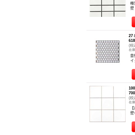
種
壁
2
61
(
税
在
昔
イ
1
70
(
税
在
【
壁