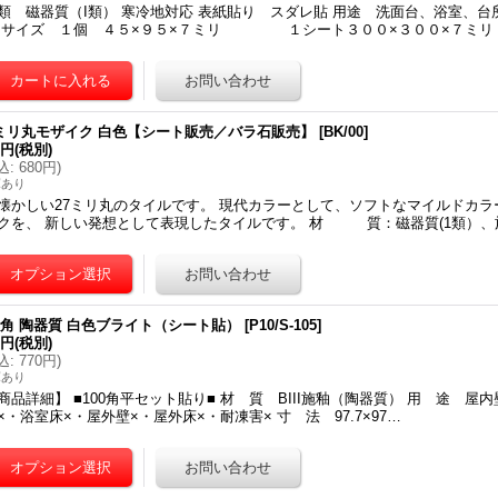
類 磁器質（I類） 寒冷地対応 表紙貼り スダレ貼 用途 洗面台、浴室、
 サイズ １個 ４５×９５×７ミリ １シート３００×３００×７ミリ 
7ミリ丸モザイク 白色【シート販売／バラ石販売】
[
BK/00
]
8円
(税別)
込
:
680円
)
庫あり
懐かしい27ミリ丸のタイルです。 現代カラーとして、ソフトなマイルドカ
クを、 新しい発想として表現したタイルです。 材 質：磁器質(1類）、
00角 陶器質 白色ブライト（シート貼）
[
P10/S-105
]
0円
(税別)
込
:
770円
)
庫あり
商品詳細】 ■100角平セット貼り■ 材 質 BIII施釉（陶器質） 用 途 屋
×・浴室床×・屋外壁×・屋外床×・耐凍害× 寸 法 97.7×97…