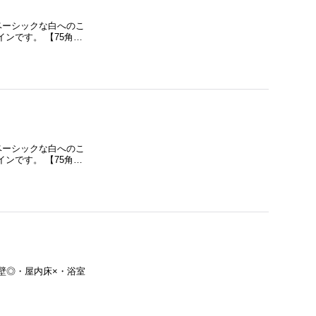
ベーシックな白へのこ
ンです。 【75角…
ベーシックな白へのこ
ンです。 【75角…
内壁◎・屋内床×・浴室