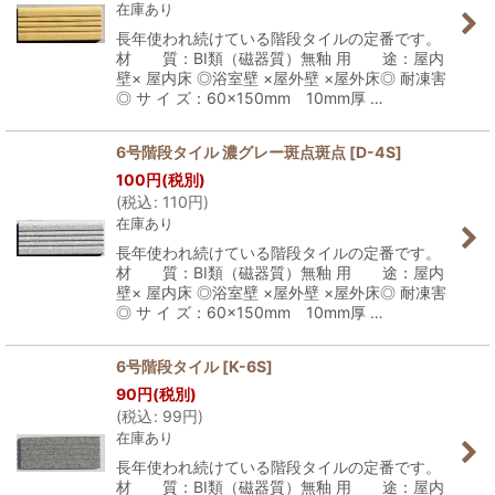
在庫あり
長年使われ続けている階段タイルの定番です。
材 質：BI類（磁器質）無釉 用 途：屋内
壁× 屋内床 ◎浴室壁 ×屋外壁 ×屋外床◎ 耐凍害
◎ サ イ ズ：60×150mm 10mm厚 …
6号階段タイル 濃グレー斑点斑点
[
D-4S
]
100
円
(税別)
(
税込
:
110
円
)
在庫あり
長年使われ続けている階段タイルの定番です。
材 質：BI類（磁器質）無釉 用 途：屋内
壁× 屋内床 ◎浴室壁 ×屋外壁 ×屋外床◎ 耐凍害
◎ サ イ ズ：60×150mm 10mm厚 …
6号階段タイル
[
K-6S
]
90
円
(税別)
(
税込
:
99
円
)
在庫あり
長年使われ続けている階段タイルの定番です。
材 質：BI類（磁器質）無釉 用 途：屋内