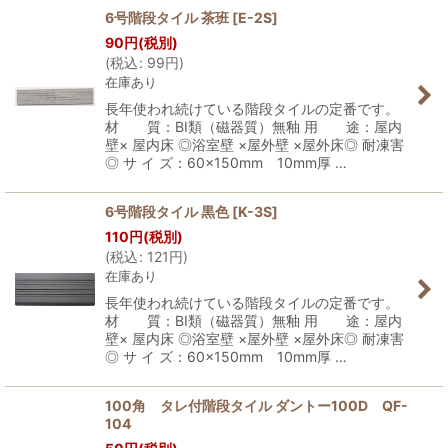
6号階段タイル 茶班
[
E-2S
]
90
円
(税別)
(
税込
:
99
円
)
在庫あり
長年使われ続けている階段タイルの定番です。
材 質：BI類（磁器質）無釉 用 途：屋内
壁× 屋内床 ◎浴室壁 ×屋外壁 ×屋外床◎ 耐凍害
◎ サ イ ズ：60×150mm 10mm厚 …
6号階段タイル 黒色
[
K-3S
]
110
円
(税別)
(
税込
:
121
円
)
在庫あり
長年使われ続けている階段タイルの定番です。
材 質：BI類（磁器質）無釉 用 途：屋内
壁× 屋内床 ◎浴室壁 ×屋外壁 ×屋外床◎ 耐凍害
◎ サ イ ズ：60×150mm 10mm厚 …
100角 タレ付階段タイル ダントー100D QF-
104