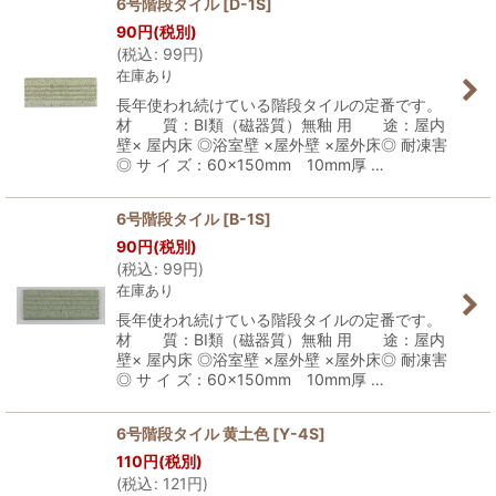
6号階段タイル
[
D-1S
]
90
円
(税別)
表示数
:
(
税込
:
99
円
)
在庫あり
並び順
:
長年使われ続けている階段タイルの定番です。
材 質：BI類（磁器質）無釉 用 途：屋内
壁× 屋内床 ◎浴室壁 ×屋外壁 ×屋外床◎ 耐凍害
絞り込む
◎ サ イ ズ：60×150mm 10mm厚 …
6号階段タイル
[
B-1S
]
90
円
(税別)
(
税込
:
99
円
)
在庫あり
長年使われ続けている階段タイルの定番です。
材 質：BI類（磁器質）無釉 用 途：屋内
壁× 屋内床 ◎浴室壁 ×屋外壁 ×屋外床◎ 耐凍害
◎ サ イ ズ：60×150mm 10mm厚 …
6号階段タイル 黄土色
[
Y-4S
]
110
円
(税別)
(
税込
:
121
円
)