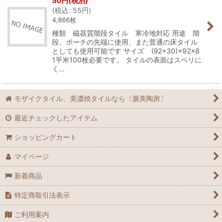
50
円
(税別)
(
税込
:
55
円
)
4,866枚
種類 磁器質階段タイル 寒冷地対応 用途 階
段、ポーチの先端に使用、また普通の床タイル
としても使用可能です サイズ (92+30)×92×8
1平米100枚必要です。 タイルの表面はスベリに
く…
モザイクタイル、美濃焼タイルなら〔廣美陶房〕
最近チェックしたアイテム
ショッピングカート
マイページ
新着商品
特定商取引法表示
ご利用案内