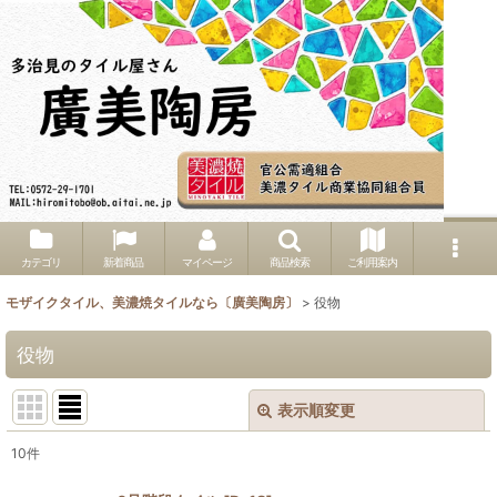
カテゴリ
新着商品
マイページ
商品検索
ご利用案内
モザイクタイル、美濃焼タイルなら〔廣美陶房〕
>
役物
役物
表示順変更
閉じる
10
件
サブカテゴリ
: