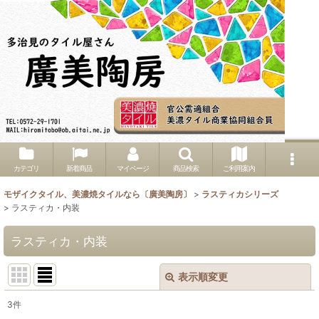
カテゴリ
新着商品
マイページ
商品検索
ご利用案内
モザイクタイル、美濃焼タイルなら〔廣美陶房〕
>
ラスティカシリーズ
>
ラスティカ・内装
ラスティカ・内装
表示順変更
閉じる
3
件
表示数
: