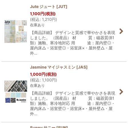
Jute ジュート
[
JUT
]
1,100
円
(税別)
並び順
:
(
税込
:
1,210
円
)
在庫あり
絞り込む
【商品詳細】 デザインと質感で華やかさを表現
しました。 （国産品） 材 質：磁器質(B1
類）施釉、寒冷地対応 用 途：屋内壁◎・
屋内床△・浴室壁◎・浴室床×・屋外壁△・屋
外…
Jasmine マイジャスミン
[
JAS
]
1,000
円
(税別)
(
税込
:
1,100
円
)
在庫あり
【商品詳細】 デザインと質感で華やかさを表現
しました。 （国産品） 材 質：磁器質(B1
類）施釉、寒冷地対応 用 途：屋内壁◎・
屋内床△・浴室壁◎・浴室床×・屋外壁△・屋
外…
Sunny サニー
[
SUN
]