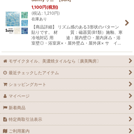
1,100
円
(税別)
(
税込
:
1,210
円
)
在庫あり
【商品詳細】 リズム感のある3形状のパターン
貼りです。 材 質：磁器質(B1類）施釉、寒
冷地対応 用 途：屋内壁◎・屋内床△・浴
室壁◎・浴室床×・屋外壁△・屋外床× サ イ…
モザイクタイル、美濃焼タイルなら〔廣美陶房〕
最近チェックしたアイテム
ショッピングカート
マイページ
新着商品
特定商取引法表示
ご利用案内