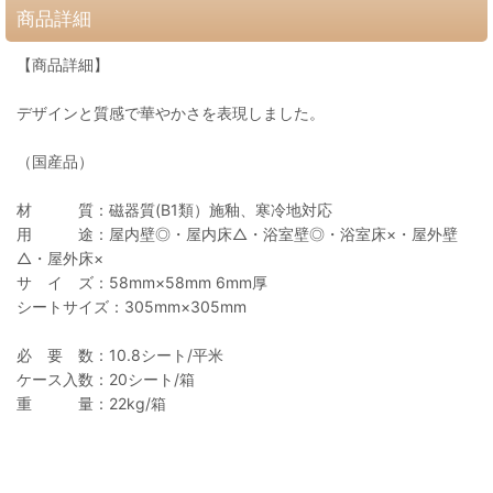
商品詳細
【商品詳細】
デザインと質感で華やかさを表現しました。
（国産品）
材 質：磁器質(B1類）施釉、寒冷地対応
用 途：屋内壁◎・屋内床△・浴室壁◎・浴室床×・屋外壁
△・屋外床×
サ イ ズ：58mm×58mm 6mm厚
シートサイズ：305mm×305mm
必 要 数：10.8シート/平米
ケース入数：20シート/箱
重 量：22kg/箱