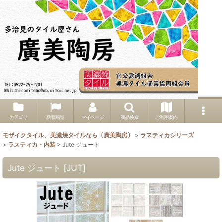
カテゴリ
新着商品
マイページ
商品検索
ご利用案内
モザイクタイル、美濃焼タイルなら〔廣美陶房〕
>
ラスティカシリーズ
>
ラスティカ・内装
>
Jute ジュート
Jute ジュート
[
JUT
]