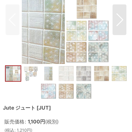
Jute ジュート
[
JUT
]
販売価格
:
1,100
円
(税別)
(
税込
:
1,210
円
)