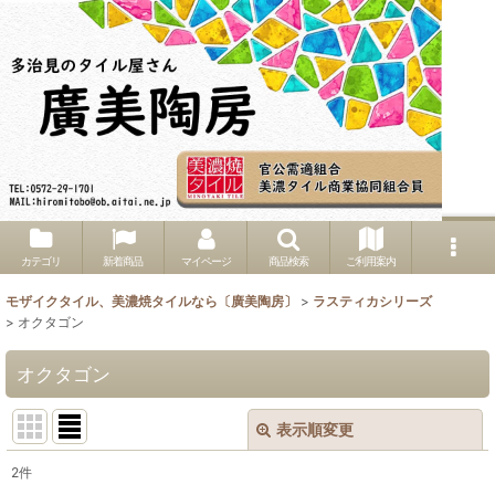
カテゴリ
新着商品
マイページ
商品検索
ご利用案内
モザイクタイル、美濃焼タイルなら〔廣美陶房〕
>
ラスティカシリーズ
>
オクタゴン
オクタゴン
表示順変更
閉じる
2
件
表示数
: