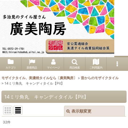
カテゴリ
新着商品
マイページ
商品検索
ご利用案内
モザイクタイル、美濃焼タイルなら〔廣美陶房〕
>
昔からのモザイクタイル
>
14ミリ角丸 キャンディタイル【Pit】
14ミリ角丸 キャンディタイル【Pit】
表示順変更
閉じる
32
件
表示数
: