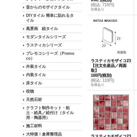
(
税込
:
715円
)
昔からのモザイクタイル
在庫あり
DIYタイル 簡単に貼れるタ
イル
風景画 絵タイル
モダンタイルシリーズ
ラスティカシリーズ
プレモコシリーズ（Premo
co）
ラスティカモザイコ23
【注文生産品／両面
外装タイル
取】
内装タイル
100円
(税別)
(
税込
:
110円
)
床タイル
在庫あり
役物
天然石材
クラフト制作キット・粘
土・絵具／絵付け（タイル
用・陶器用）
施工材料
大特価！倉庫整理品
ラスティカモザイコ23