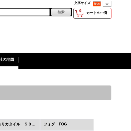
文字サイズ
:
0
カートの中身
社の地図
マジョリカタイル ５８角／８８角
フォグ FOG