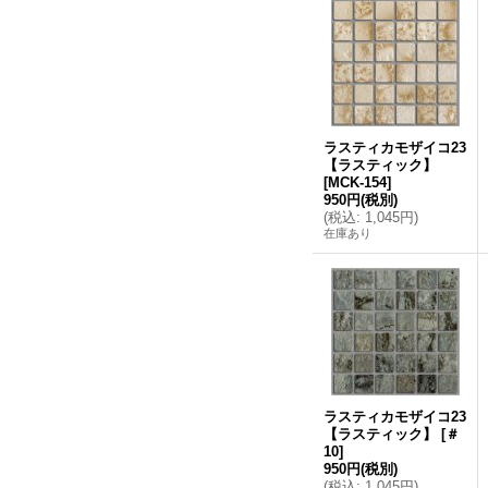
ラスティカモザイコ23
【ラスティック】
[
MCK-154
]
950円
(税別)
(
税込
:
1,045円
)
在庫あり
ラスティカモザイコ23
【ラスティック】
[
＃
10
]
950円
(税別)
(
税込
:
1,045円
)