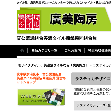
タイル屋 廣美陶房ではホームセンターで手に入らないタイル・粘土などを
官公需適組合美濃タイル商業協同組合員
商品カテゴリ一覧
ご利用案内
特定商取引法表
モザイクタイル、美濃焼タイルなら〔廣美陶房〕
>
ラスティカ
岐阜県多治見市 官公需適組合
美濃タイル商業協同組合員 運営ネ
ラスティカモザイコ
ットショップ
個性的な表情と色彩の変
豊富な役物をご用意して