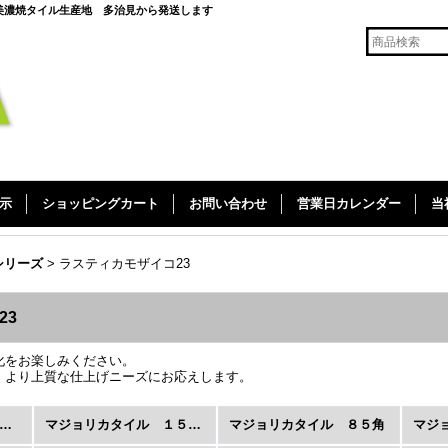
美濃焼タイル生産地 多治見から発送します
示
ショッピングカート
お問い合わせ
営業日カレンダー
当
シリーズ
>
ラスティカモザイコ23
23
化をお楽しみください。
、より上質な仕上げニーズにお応えします。
ラスティカシリーズ (全商品)
マジョリカタイル １５０角
マジョリカタイル ８５角