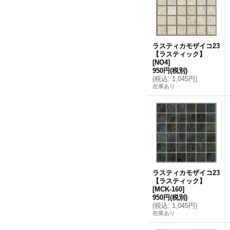
ラスティカモザイコ23
【ラスティック】
[
NO4
]
950円
(税別)
(
税込
:
1,045円
)
在庫あり
ラスティカモザイコ23
【ラスティック】
[
MCK-160
]
950円
(税別)
(
税込
:
1,045円
)
在庫あり