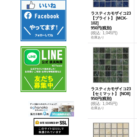
ラスティカモザイコ23
【ブライト】
[
MCK-
102
]
950円
(税別)
(
税込
:
1,045円
)
在庫あり
ラスティカモザイコ23
【セミマット】
[
NO8
]
950円
(税別)
(
税込
:
1,045円
)
在庫あり