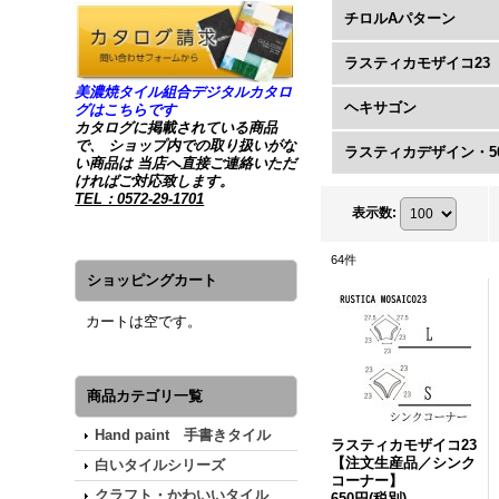
チロルAパターン
ラスティカモザイコ23
美濃焼タイル組合デジタルカタロ
ヘキサゴン
グはこちらです
カタログに掲載されている商品
で、 ショップ内での取り扱いがな
ラスティカデザイン・5
い商品は 当店へ直接ご連絡いただ
ければご対応致します。
TEL：0572-29-1701
表示数
:
64
件
ショッピングカート
カートは空です。
商品カテゴリ一覧
Hand paint 手書きタイル
ラスティカモザイコ23
【注文生産品／シンク
白いタイルシリーズ
コーナー】
クラフト・かわいいタイル
650円
(税別)