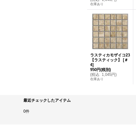
在庫あり
ラスティカモザイコ23
【ラスティック】
[
＃
4
]
950円
(税別)
(
税込
:
1,045円
)
在庫あり
最近チェックしたアイテム
0件