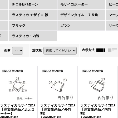
チロルBパターン
モザイコボーダー
ピー
ラスティカ モザイコ 雅
デザインタイル ７５角
マー
ブリック
ガラン
リー
0
ラスティカ・内装
表示方法
:
画像
:
並び順
:
ラスティカモザイコ23
ラスティカモザイコ23
ラスティカモザイコ23
【注文生産品／足元コ
【注文生産品／外竹
【注文生産品／内竹
ーナー】
割】
割】
650円
(税別)
1,000円
(税別)
1,000円
(税別)