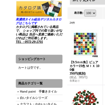
10ミリ 丸タイル
表示数
:
美濃焼タイル組合デジタルカタロ
グはこちらです
24
件
カタログに掲載されている商品
で、 ショップ内での取り扱いがな
い商品は 当店へ直接ご連絡いただ
ければご対応致します。
TEL：0572-29-1701
ショッピングカート
【9.5ｍｍ角】ピュア
カラー15色 ＭＩＸ 10
カートは空です。
0個
350円
(税別)
(
税込
:
385円
)
在庫あり
商品カテゴリ一覧
Hand paint 手書きタイル
白いタイルシリーズ
クラフト・かわいいタイル