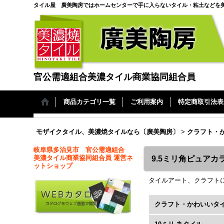
タイル屋 廣美陶房ではホームセンターで手に入らないタイル・粘土などを
官公需適組合美濃タイル商業協同組合員
商品カテゴリ一覧
ご利用案内
特定商取引法表
モザイクタイル、美濃焼タイルなら〔廣美陶房〕
>
クラフト・
岐阜県多治見市 官公需適組合
美濃タイル商業協同組合員 運営ネ
9.5ミリ角ピュアカ
ットショップ
タイルアート、クラフト