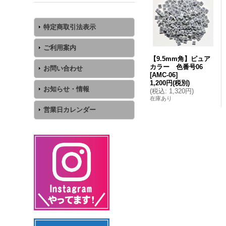
特定商取引法表示
ご利用案内
【9.5mm角】ピュア
カラー 色番号06
お問い合わせ
[
AMC-06
]
1,200円
(税別)
お知らせ・情報
(
税込
:
1,320円
)
在庫あり
営業日カレンダー