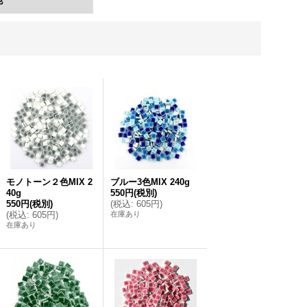
他
モノトーン２色MIX 2
ブルー3色MIX 240g
40g
550円
(税別)
550円
(税別)
(
税込
:
605円
)
(
税込
:
605円
)
在庫あり
在庫あり