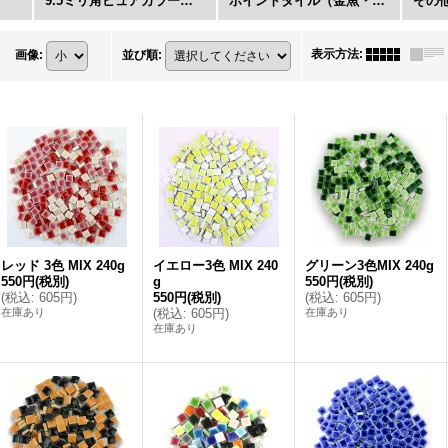
9.5ミリ角ピュアカラーシリーズ
ポイントタイル（金魚・蝶々など）
その
表示方法
:
画像
:
並び順
:
レッド 3色 MIX 240g
イエロー3色 MIX 240
グリーン3色MIX 240g
550円
(税別)
g
550円
(税別)
(
税込
:
605円
)
550円
(税別)
(
税込
:
605円
)
在庫あり
(
税込
:
605円
)
在庫あり
在庫あり