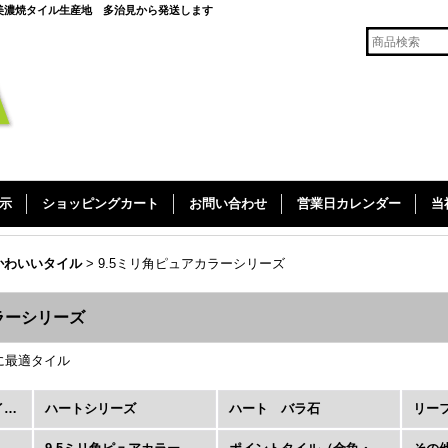
美濃焼タイル生産地 多治見から発送します
示
ショッピングカート
お問い合わせ
営業日カレンダー
当
かわいいタイル
>
9.5ミリ角ピュアカラーシリーズ
ラーシリーズ
に最適タイル
クラフト・かわいいタイル (全商品)
ハートシリーズ
ハート バラ石
リー