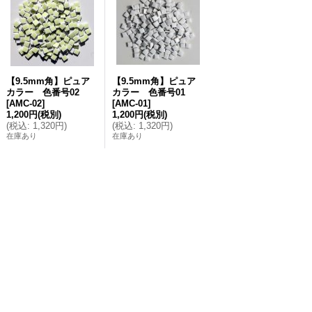
【9.5mm角】ピュア
【9.5mm角】ピュア
カラー 色番号02
カラー 色番号01
[
AMC-02
]
[
AMC-01
]
1,200円
(税別)
1,200円
(税別)
(
税込
:
1,320円
)
(
税込
:
1,320円
)
在庫あり
在庫あり