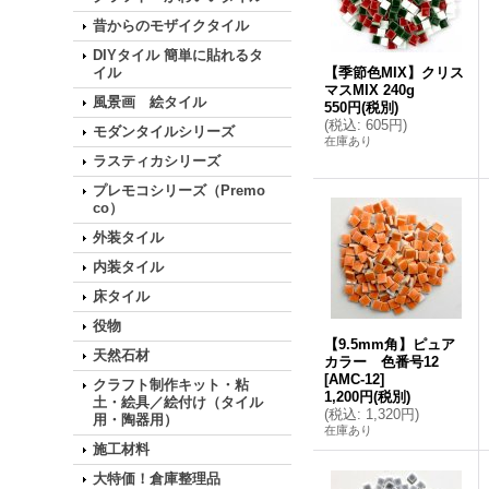
昔からのモザイクタイル
DIYタイル 簡単に貼れるタ
イル
【季節色MIX】クリス
マスMIX 240g
風景画 絵タイル
550円
(税別)
(
税込
:
605円
)
モダンタイルシリーズ
在庫あり
ラスティカシリーズ
プレモコシリーズ（Premo
co）
外装タイル
内装タイル
床タイル
役物
【9.5mm角】ピュア
天然石材
カラー 色番号12
[
AMC-12
]
クラフト制作キット・粘
1,200円
(税別)
土・絵具／絵付け（タイル
(
税込
:
1,320円
)
用・陶器用）
在庫あり
施工材料
大特価！倉庫整理品