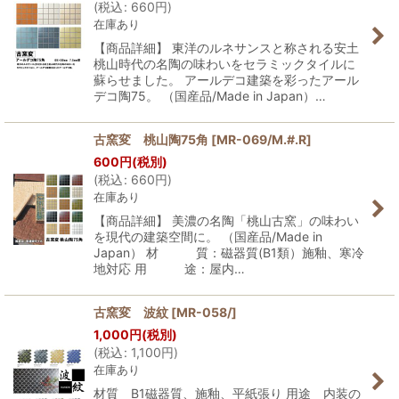
(
税込
:
660
円
)
在庫あり
【商品詳細】 東洋のルネサンスと称される安土
桃山時代の名陶の味わいをセラミックタイルに
蘇らせました。 アールデコ建築を彩ったアール
デコ陶75。 （国産品/Made in Japan）…
古窯変 桃山陶75角
[
MR-069/M.#.R
]
600
円
(税別)
(
税込
:
660
円
)
在庫あり
【商品詳細】 美濃の名陶「桃山古窯」の味わい
を現代の建築空間に。 （国産品/Made in
Japan） 材 質：磁器質(B1類）施釉、寒冷
地対応 用 途：屋内…
古窯変 波紋
[
MR-058/
]
1,000
円
(税別)
(
税込
:
1,100
円
)
在庫あり
材質 B1磁器質、施釉、平紙張り 用途 内装の