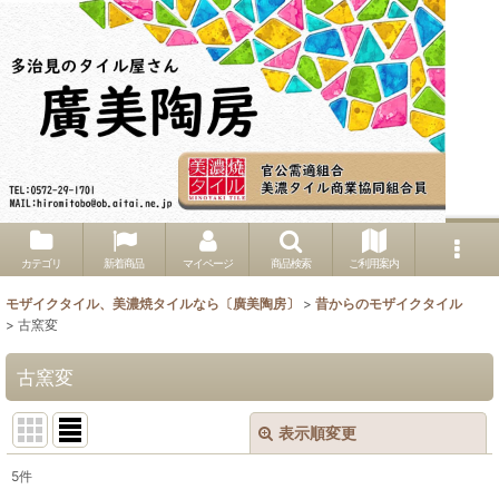
カテゴリ
新着商品
マイページ
商品検索
ご利用案内
モザイクタイル、美濃焼タイルなら〔廣美陶房〕
>
昔からのモザイクタイル
>
古窯変
古窯変
表示順変更
閉じる
5
件
表示数
: