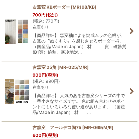
古窯変 KBボーダー
[
MR198/KB
]
700
円
(税別)
並び順
:
(
税込
:
770
円
)
在庫あり
絞り込む
【商品詳細】 窯変釉による焼成ムラの色幅が、
古窯の〝ぬくもり〟を感じさせるボーダー柄。
（国産品/Made in Japan） 材 質：磁器質
(B1類）施釉、寒冷地対…
古窯変 25角
[
MR-025/M/R
]
900
円
(税別)
(
税込
:
990
円
)
在庫あり
【商品詳細】 人気のある古窯変シリーズの中で
一番小さなサイズです。 色の組み合わせやポイ
ントにもいろいろな使い道があります。 （国産
品/Made in Japan） 材 …
古窯変 アールデコ陶75
[
MR-069/M/R
]
600
円
(税別)