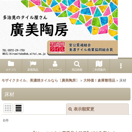
カテゴリ
新着商品
マイページ
商品検索
ご利用案内
モザイクタイル、美濃焼タイルなら〔廣美陶房〕
>
大特価！倉庫整理品
>
床材
床材
表示順変更
閉じる
6
件
表示数
: