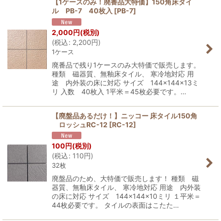
【1ケースのみ！廃番品大特価】150角床タイ
ル PB-7 40枚入
[
PB-7
]
並び順
:
2,000
円
(税別)
(
税込
:
2,200
円
)
絞り込む
1ケース
廃番品で残り1ケースのみ大特価で販売します。
種類 磁器質、無釉床タイル、 寒冷地対応 用
途 内外装の床に対応 サイズ 144×144×13ミ
リ 入数 40枚入 1平米＝45枚必要です。…
【廃盤品あるだけ！】ニッコー 床タイル150角
ロッシュRC-12
[
RC-12
]
100
円
(税別)
(
税込
:
110
円
)
32枚
廃盤品のため、大特価で販売します！ 種類 磁
器質、無釉床タイル、 寒冷地対応 用途 内外装
の床に対応 サイズ 144×144×10ミリ １平米＝
44枚必要です。 タイルの表面はこたた…