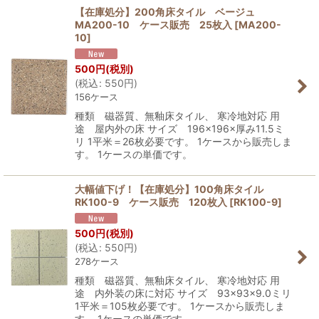
【在庫処分】200角床タイル ベージュ
MA200-10 ケース販売 25枚入
[
MA200-
10
]
500
円
(税別)
(
税込
:
550
円
)
156ケース
種類 磁器質、無釉床タイル、 寒冷地対応 用
途 屋内外の床 サイズ 196×196×厚み11.5ミ
リ 1平米＝26枚必要です。 1ケースから販売しま
す。 1ケースの単価です。
大幅値下げ！【在庫処分】100角床タイル
RK100-9 ケース販売 120枚入
[
RK100-9
]
500
円
(税別)
(
税込
:
550
円
)
278ケース
種類 磁器質、無釉床タイル、 寒冷地対応 用
途 内外装の床に対応 サイズ 93×93×9.0ミリ
1平米＝105枚必要です。 1ケースから販売しま
す。 1ケースの単価です。 …