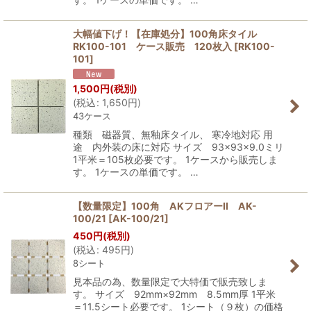
大幅値下げ！【在庫処分】100角床タイル
RK100-101 ケース販売 120枚入
[
RK100-
101
]
1,500
円
(税別)
(
税込
:
1,650
円
)
43ケース
種類 磁器質、無釉床タイル、 寒冷地対応 用
途 内外装の床に対応 サイズ 93×93×9.0ミリ
1平米＝105枚必要です。 1ケースから販売しま
す。 1ケースの単価です。 …
【数量限定】100角 AKフロアーII AK-
100/21
[
AK-100/21
]
450
円
(税別)
(
税込
:
495
円
)
8シート
見本品の為、数量限定で大特価で販売致しま
す。 サイズ 92mm×92mm 8.5mm厚 1平米
＝11.5シート必要です。 1シート（９枚）の価格