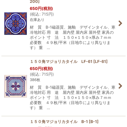
200
]
650
円
(税別)
(
税込
:
715
円
)
在庫あり
材 質 B-1磁器質、施釉 デザインタイル、寒
冷地対応 用 途 屋内壁 屋内床 屋外壁 家具の
ポイント 寸 法 １５０×１５０×厚み７ｍｍ
必要数 ４９枚/平米（目地巾により異なりま
す） 重 …
１５０角マジョリカタイル LF-61
[
LF-61
]
650
円
(税別)
(
税込
:
715
円
)
386枚
材 質 B-1磁器質、施釉 デザインタイル、寒
冷地対応 用 途 屋内壁 屋内床 屋外壁 家具の
ポイント 寸 法 １５０×１５０×厚み７ｍｍ
必要数 ４９枚/平米（目地巾により異なりま
す） 重 …
１５０角マジョリカタイル B-1
[
B-1
]