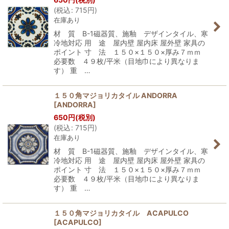
(
税込
:
715
円
)
在庫あり
材 質 B-1磁器質、施釉 デザインタイル、寒
冷地対応 用 途 屋内壁 屋内床 屋外壁 家具の
ポイント 寸 法 １５０×１５０×厚み７ｍｍ
必要数 ４９枚/平米（目地巾により異なりま
す） 重 …
１５０角マジョリカタイル ANDORRA
[
ANDORRA
]
650
円
(税別)
(
税込
:
715
円
)
在庫あり
材 質 B-1磁器質、施釉 デザインタイル、寒
冷地対応 用 途 屋内壁 屋内床 屋外壁 家具の
ポイント 寸 法 １５０×１５０×厚み７ｍｍ
必要数 ４９枚/平米（目地巾により異なりま
す） 重 …
１５０角マジョリカタイル ACAPULCO
[
ACAPULCO
]