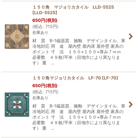
１５０角 マジョリカタイル LLD-5525
[
LLD-5525
]
650
円
(税別)
(
税込
:
715
円
)
在庫あり
材 質 B-1磁器質、施釉 デザインタイル、寒
冷地対応 用 途 屋内壁 屋内床 屋外壁 家具の
ポイント 寸 法 １５０×１５０×厚み７ｍｍ
必要数 ４９枚/平米（目地巾により異なりま
す） 重 …
１５０角マジョリカタイル LF-70
[
LF-70
]
650
円
(税別)
(
税込
:
715
円
)
在庫あり
材 質 B-1磁器質、施釉 デザインタイル、寒
冷地対応 用 途 屋内壁 屋内床 屋外壁 家具の
ポイント 寸 法 １５０×１５０×厚み７ｍｍ
必要数 ４９枚/平米（目地巾により異なりま
す） 重 …