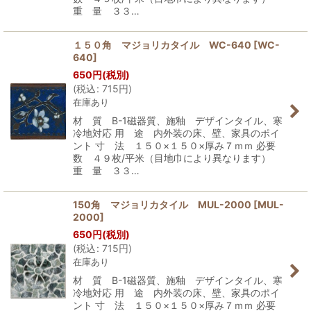
重 量 ３３…
１５０角 マジョリカタイル WC-640
[
WC-
640
]
650
円
(税別)
(
税込
:
715
円
)
在庫あり
材 質 B-1磁器質、施釉 デザインタイル、寒
冷地対応 用 途 内外装の床、壁、家具のポイ
ント 寸 法 １５０×１５０×厚み７ｍｍ 必要
数 ４９枚/平米（目地巾により異なります）
重 量 ３３…
150角 マジョリカタイル MUL-2000
[
MUL-
2000
]
650
円
(税別)
(
税込
:
715
円
)
在庫あり
材 質 B-1磁器質、施釉 デザインタイル、寒
冷地対応 用 途 内外装の床、壁、家具のポイ
ント 寸 法 １５０×１５０×厚み７ｍｍ 必要