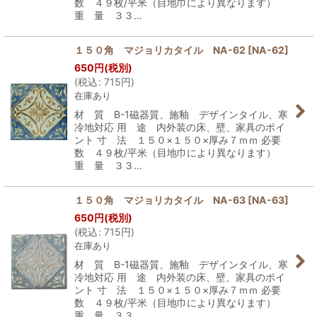
数 ４９枚/平米（目地巾により異なります）
重 量 ３３…
１５０角 マジョリカタイル NA-62
[
NA-62
]
650
円
(税別)
(
税込
:
715
円
)
在庫あり
材 質 B-1磁器質、施釉 デザインタイル、寒
冷地対応 用 途 内外装の床、壁、家具のポイ
ント 寸 法 １５０×１５０×厚み７ｍｍ 必要
数 ４９枚/平米（目地巾により異なります）
重 量 ３３…
１５０角 マジョリカタイル NA-63
[
NA-63
]
650
円
(税別)
(
税込
:
715
円
)
在庫あり
材 質 B-1磁器質、施釉 デザインタイル、寒
冷地対応 用 途 内外装の床、壁、家具のポイ
ント 寸 法 １５０×１５０×厚み７ｍｍ 必要
数 ４９枚/平米（目地巾により異なります）
重 量 ３３…