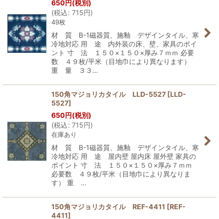
650
円
(税別)
(
税込
:
715
円
)
49枚
材 質 B-1磁器質、施釉 デザインタイル、寒
冷地対応 用 途 内外装の床、壁、家具のポイ
ント 寸 法 １５０×１５０×厚み７ｍｍ 必要
数 ４９枚/平米（目地巾により異なります）
重 量 ３３…
150角マジョリカタイル LLD-5527
[
LLD-
5527
]
650
円
(税別)
(
税込
:
715
円
)
在庫あり
材 質 B-1磁器質、施釉 デザインタイル、寒
冷地対応 用 途 屋内壁 屋内床 屋外壁 家具の
ポイント 寸 法 １５０×１５０×厚み７ｍｍ
必要数 ４９枚/平米（目地巾により異なりま
す） 重 …
150角マジョリカタイル REF-4411
[
REF-
4411
]