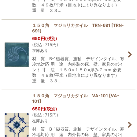
数 ４９枚/平米（目地巾により異なります）
重 量 ３３…
１５０角 マジョリカタイル TRN-691
[
TRN-
691
]
650
円
(税別)
(
税込
:
715
円
)
在庫あり
材 質 B-1磁器質、施釉 デザインタイル、寒
冷地対応 用 途 内外装の床、壁、家具のポイ
ント 寸 法 １５０×１５０×厚み７ｍｍ 必要
数 ４９枚/平米（目地巾により異なります）
重 量 ３３…
１５０角 マジョリカタイル VA-101
[
VA-
101
]
650
円
(税別)
(
税込
:
715
円
)
在庫あり
材 質 B-1磁器質、施釉 デザインタイル、寒
冷地対応 用 途 内外装の床、壁、家具のポイ