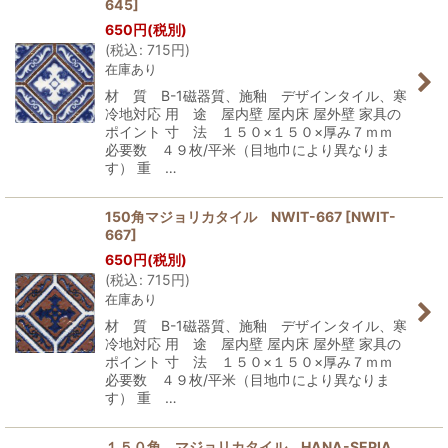
645
]
650
円
(税別)
(
税込
:
715
円
)
在庫あり
材 質 B-1磁器質、施釉 デザインタイル、寒
冷地対応 用 途 屋内壁 屋内床 屋外壁 家具の
ポイント 寸 法 １５０×１５０×厚み７ｍｍ
必要数 ４９枚/平米（目地巾により異なりま
す） 重 …
150角マジョリカタイル NWIT-667
[
NWIT-
667
]
650
円
(税別)
(
税込
:
715
円
)
在庫あり
材 質 B-1磁器質、施釉 デザインタイル、寒
冷地対応 用 途 屋内壁 屋内床 屋外壁 家具の
ポイント 寸 法 １５０×１５０×厚み７ｍｍ
必要数 ４９枚/平米（目地巾により異なりま
す） 重 …
１５０角 マジョリカタイル HANA-SEPIA