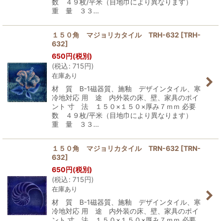
数 ４９枚/平米（目地巾により異なります）
重 量 ３３…
１５０角 マジョリカタイル TRH-632
[
TRH-
632
]
650
円
(税別)
(
税込
:
715
円
)
在庫あり
材 質 B-1磁器質、施釉 デザインタイル、寒
冷地対応 用 途 内外装の床、壁、家具のポイ
ント 寸 法 １５０×１５０×厚み７ｍｍ 必要
数 ４９枚/平米（目地巾により異なります）
重 量 ３３…
１５０角 マジョリカタイル TRN-632
[
TRN-
632
]
650
円
(税別)
(
税込
:
715
円
)
在庫あり
材 質 B-1磁器質、施釉 デザインタイル、寒
冷地対応 用 途 内外装の床、壁、家具のポイ
ント 寸 法 １５０×１５０×厚み７ｍｍ 必要