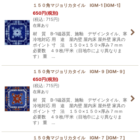
１５０角マジョリカタイル IGM-1
[
IGM-1
]
650
円
(税別)
(
税込
:
715
円
)
在庫あり
材 質 B-1磁器質、施釉 デザインタイル、寒
冷地対応 用 途 屋内壁 屋内床 屋外壁 家具の
ポイント 寸 法 １５０×１５０×厚み７ｍｍ
必要数 ４９枚/平米（目地巾により異なりま
す） 重 …
１５０角マジョリカタイル IGM-９
[
IGM-９
]
650
円
(税別)
(
税込
:
715
円
)
在庫あり
材 質 B-1磁器質、施釉 デザインタイル、寒
冷地対応 用 途 屋内壁 屋内床 屋外壁 家具の
ポイント 寸 法 １５０×１５０×厚み７ｍｍ
必要数 ４９枚/平米（目地巾により異なりま
す） 重 …
１５０角マジョリカタイル IGM-７
[
IGM-７
]