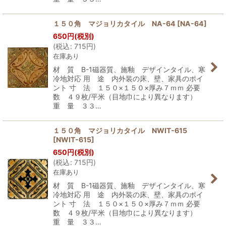
１５０角 マジョリカタイル NA-64
[
NA-64
]
650
円
(税別)
(
税込
:
715
円
)
在庫あり
材 質 B-1磁器質、施釉 デザインタイル、寒
冷地対応 用 途 内外装の床、壁、家具のポイ
ント 寸 法 １５０×１５０×厚み７ｍｍ 必要
数 ４９枚/平米（目地巾により異なります）
重 量 ３３…
１５０角 マジョリカタイル NWIT-615
[
NWIT-615
]
650
円
(税別)
(
税込
:
715
円
)
在庫あり
材 質 B-1磁器質、施釉 デザインタイル、寒
冷地対応 用 途 内外装の床、壁、家具のポイ
ント 寸 法 １５０×１５０×厚み７ｍｍ 必要
数 ４９枚/平米（目地巾により異なります）
重 量 ３３…