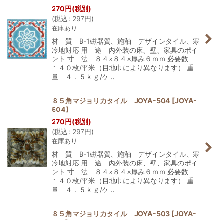
270
円
(税別)
(
税込
:
297
円
)
在庫あり
材 質 B-1磁器質、施釉 デザインタイル、寒
冷地対応 用 途 内外装の床、壁、家具のポイ
ント 寸 法 ８４×８４×厚み６ｍｍ 必要数
１４０枚/平米（目地巾により異なります） 重
量 ４．５ｋｇ/ケ…
８５角マジョリカタイル JOYA-504
[
JOYA-
504
]
270
円
(税別)
(
税込
:
297
円
)
在庫あり
材 質 B-1磁器質、施釉 デザインタイル、寒
冷地対応 用 途 内外装の床、壁、家具のポイ
ント 寸 法 ８４×８４×厚み６ｍｍ 必要数
１４０枚/平米（目地巾により異なります） 重
量 ４．５ｋｇ/ケ…
８５角マジョリカタイル JOYA-503
[
JOYA-