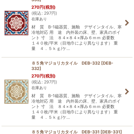
270
円
(税別)
(
税込
:
297
円
)
在庫あり
材 質 B-1磁器質、施釉 デザインタイル、寒
冷地対応 用 途 内外装の床、壁、家具のポイ
ント 寸 法 ８４×８４×厚み６ｍｍ 必要数
１４０枚/平米（目地巾により異なります） 重
量 ４．５ｋｇ/ケ…
８５角マジョリカタイル DEB-332
[
DEB-
332
]
270
円
(税別)
(
税込
:
297
円
)
在庫あり
材 質 B-1磁器質、施釉 デザインタイル、寒
冷地対応 用 途 内外装の床、壁、家具のポイ
ント 寸 法 ８４×８４×厚み６ｍｍ 必要数
１４０枚/平米（目地巾により異なります） 重
量 ４．５ｋｇ/ケ…
８５角マジョリカタイル DEB-331
[
DEB-331
]