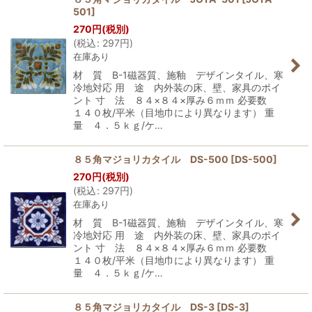
501
]
270
円
(税別)
(
税込
:
297
円
)
在庫あり
材 質 B-1磁器質、施釉 デザインタイル、寒
冷地対応 用 途 内外装の床、壁、家具のポイ
ント 寸 法 ８４×８４×厚み６ｍｍ 必要数
１４０枚/平米（目地巾により異なります） 重
量 ４．５ｋｇ/ケ…
８５角マジョリカタイル DS-500
[
DS-500
]
270
円
(税別)
(
税込
:
297
円
)
在庫あり
材 質 B-1磁器質、施釉 デザインタイル、寒
冷地対応 用 途 内外装の床、壁、家具のポイ
ント 寸 法 ８４×８４×厚み６ｍｍ 必要数
１４０枚/平米（目地巾により異なります） 重
量 ４．５ｋｇ/ケ…
８５角マジョリカタイル DS-3
[
DS-3
]