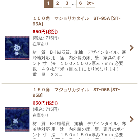
1
2
3
...
6
次
»
表示数
:
１５０角 マジョリカタイル ST-95A
[
ST-
95A
]
並び順
:
650
円
(税別)
(
税込
:
715
円
)
在庫あり
絞り込む
材 質 B-1磁器質、施釉 デザインタイル、寒
冷地対応 用 途 内外装の床、壁、家具のポイ
ント 寸 法 １５０×１５０×厚み７ｍｍ 必要
数 ４９枚/平米（目地巾により異なります）
重 量 ３３…
１５０角 マジョリカタイル ST-95B
[
ST-
95B
]
650
円
(税別)
(
税込
:
715
円
)
在庫あり
材 質 B-1磁器質、施釉 デザインタイル、寒
冷地対応 用 途 内外装の床、壁、家具のポイ
ント 寸 法 １５０×１５０×厚み７ｍｍ 必要