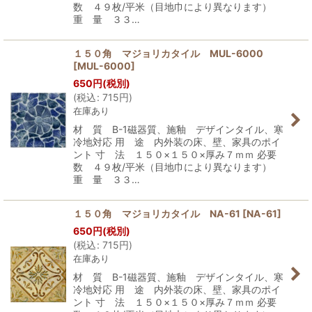
数 ４９枚/平米（目地巾により異なります）
重 量 ３３…
１５０角 マジョリカタイル MUL-6000
[
MUL-6000
]
650
円
(税別)
(
税込
:
715
円
)
在庫あり
材 質 B-1磁器質、施釉 デザインタイル、寒
冷地対応 用 途 内外装の床、壁、家具のポイ
ント 寸 法 １５０×１５０×厚み７ｍｍ 必要
数 ４９枚/平米（目地巾により異なります）
重 量 ３３…
１５０角 マジョリカタイル NA-61
[
NA-61
]
650
円
(税別)
(
税込
:
715
円
)
在庫あり
材 質 B-1磁器質、施釉 デザインタイル、寒
冷地対応 用 途 内外装の床、壁、家具のポイ
ント 寸 法 １５０×１５０×厚み７ｍｍ 必要