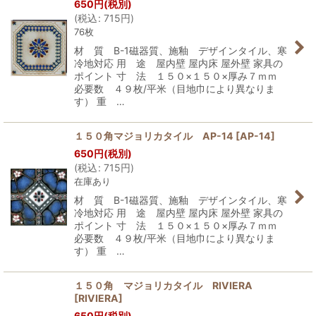
650
円
(税別)
(
税込
:
715
円
)
76枚
材 質 B-1磁器質、施釉 デザインタイル、寒
冷地対応 用 途 屋内壁 屋内床 屋外壁 家具の
ポイント 寸 法 １５０×１５０×厚み７ｍｍ
必要数 ４９枚/平米（目地巾により異なりま
す） 重 …
１５０角マジョリカタイル AP-14
[
AP-14
]
650
円
(税別)
(
税込
:
715
円
)
在庫あり
材 質 B-1磁器質、施釉 デザインタイル、寒
冷地対応 用 途 屋内壁 屋内床 屋外壁 家具の
ポイント 寸 法 １５０×１５０×厚み７ｍｍ
必要数 ４９枚/平米（目地巾により異なりま
す） 重 …
１５０角 マジョリカタイル RIVIERA
[
RIVIERA
]
650
円
(税別)