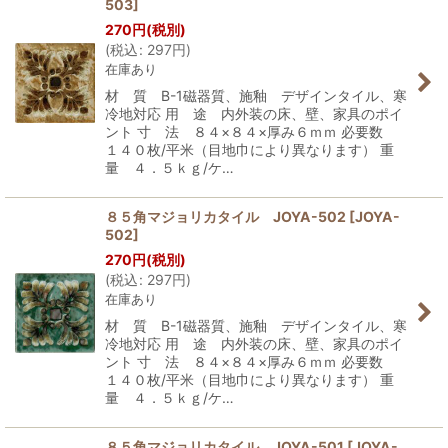
503
]
270
円
(税別)
(
税込
:
297
円
)
在庫あり
材 質 B-1磁器質、施釉 デザインタイル、寒
冷地対応 用 途 内外装の床、壁、家具のポイ
ント 寸 法 ８４×８４×厚み６ｍｍ 必要数
１４０枚/平米（目地巾により異なります） 重
量 ４．５ｋｇ/ケ…
８５角マジョリカタイル JOYA-502
[
JOYA-
502
]
270
円
(税別)
(
税込
:
297
円
)
在庫あり
材 質 B-1磁器質、施釉 デザインタイル、寒
冷地対応 用 途 内外装の床、壁、家具のポイ
ント 寸 法 ８４×８４×厚み６ｍｍ 必要数
１４０枚/平米（目地巾により異なります） 重
量 ４．５ｋｇ/ケ…
８５角マジョリカタイル JOYA-501
[
JOYA-