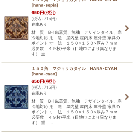
[
hana-sepia
]
650
円
(税別)
(
税込
:
715
円
)
在庫あり
材 質 B-1磁器質、施釉 デザインタイル、寒
冷地対応 用 途 屋内壁 屋内床 屋外壁 家具の
ポイント 寸 法 １５０×１５０×厚み７ｍｍ
必要数 ４９枚/平米（目地巾により異なりま
す） 重 …
１５０角 マジョリカタイル HANA-CYAN
[
hana-cyan
]
650
円
(税別)
(
税込
:
715
円
)
在庫あり
材 質 B-1磁器質、施釉 デザインタイル、寒
冷地対応 用 途 屋内壁 屋内床 屋外壁 家具の
ポイント 寸 法 １５０×１５０×厚み７ｍｍ
必要数 ４９枚/平米（目地巾により異なりま
す） 重 …