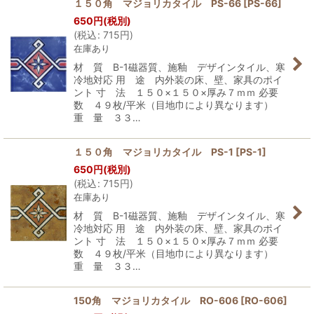
１５０角 マジョリカタイル PS-66
[
PS-66
]
650
円
(税別)
(
税込
:
715
円
)
在庫あり
材 質 B-1磁器質、施釉 デザインタイル、寒
冷地対応 用 途 内外装の床、壁、家具のポイ
ント 寸 法 １５０×１５０×厚み７ｍｍ 必要
数 ４９枚/平米（目地巾により異なります）
重 量 ３３…
１５０角 マジョリカタイル PS-1
[
PS-1
]
650
円
(税別)
(
税込
:
715
円
)
在庫あり
材 質 B-1磁器質、施釉 デザインタイル、寒
冷地対応 用 途 内外装の床、壁、家具のポイ
ント 寸 法 １５０×１５０×厚み７ｍｍ 必要
数 ４９枚/平米（目地巾により異なります）
重 量 ３３…
150角 マジョリカタイル RO-606
[
RO-606
]