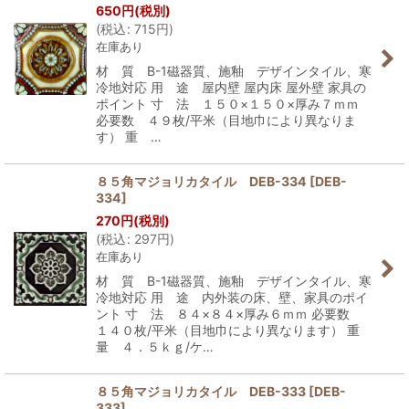
650
円
(税別)
(
税込
:
715
円
)
在庫あり
材 質 B-1磁器質、施釉 デザインタイル、寒
冷地対応 用 途 屋内壁 屋内床 屋外壁 家具の
ポイント 寸 法 １５０×１５０×厚み７ｍｍ
必要数 ４９枚/平米（目地巾により異なりま
す） 重 …
８５角マジョリカタイル DEB-334
[
DEB-
334
]
270
円
(税別)
(
税込
:
297
円
)
在庫あり
材 質 B-1磁器質、施釉 デザインタイル、寒
冷地対応 用 途 内外装の床、壁、家具のポイ
ント 寸 法 ８４×８４×厚み６ｍｍ 必要数
１４０枚/平米（目地巾により異なります） 重
量 ４．５ｋｇ/ケ…
８５角マジョリカタイル DEB-333
[
DEB-
333
]