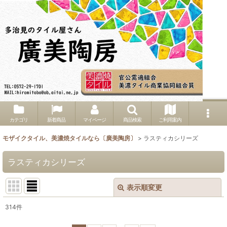
カテゴリ
新着商品
マイページ
商品検索
ご利用案内
モザイクタイル、美濃焼タイルなら〔廣美陶房〕
>
ラスティカシリーズ
ラスティカシリーズ
表示順変更
閉じる
314
件
サブカテゴリ
: