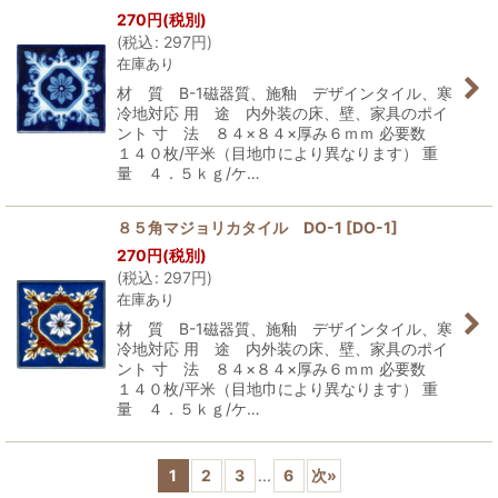
270
円
(税別)
(
税込
:
297
円
)
在庫あり
材 質 B-1磁器質、施釉 デザインタイル、寒
冷地対応 用 途 内外装の床、壁、家具のポイ
ント 寸 法 ８４×８４×厚み６ｍｍ 必要数
１４０枚/平米（目地巾により異なります） 重
量 ４．５ｋｇ/ケ…
８５角マジョリカタイル DO-1
[
DO-1
]
270
円
(税別)
(
税込
:
297
円
)
在庫あり
材 質 B-1磁器質、施釉 デザインタイル、寒
冷地対応 用 途 内外装の床、壁、家具のポイ
ント 寸 法 ８４×８４×厚み６ｍｍ 必要数
１４０枚/平米（目地巾により異なります） 重
量 ４．５ｋｇ/ケ…
1
2
3
...
6
次
»