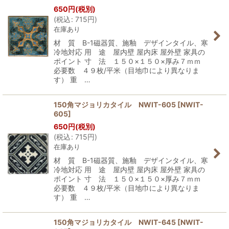
650
円
(税別)
(
税込
:
715
円
)
在庫あり
材 質 B-1磁器質、施釉 デザインタイル、寒
冷地対応 用 途 屋内壁 屋内床 屋外壁 家具の
ポイント 寸 法 １５０×１５０×厚み７ｍｍ
必要数 ４９枚/平米（目地巾により異なりま
す） 重 …
150角マジョリカタイル NWIT-605
[
NWIT-
605
]
650
円
(税別)
(
税込
:
715
円
)
在庫あり
材 質 B-1磁器質、施釉 デザインタイル、寒
冷地対応 用 途 屋内壁 屋内床 屋外壁 家具の
ポイント 寸 法 １５０×１５０×厚み７ｍｍ
必要数 ４９枚/平米（目地巾により異なりま
す） 重 …
150角マジョリカタイル NWIT-645
[
NWIT-