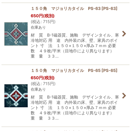
１５０角 マジョリカタイル PS-63
[
PS-63
]
650
円
(税別)
(
税込
:
715
円
)
在庫あり
材 質 B-1磁器質、施釉 デザインタイル、寒
冷地対応 用 途 内外装の床、壁、家具のポイ
ント 寸 法 １５０×１５０×厚み７ｍｍ 必要
数 ４９枚/平米（目地巾により異なります）
重 量 ３３…
１５０角 マジョリカタイル PS-65
[
PS-65
]
650
円
(税別)
(
税込
:
715
円
)
在庫あり
材 質 B-1磁器質、施釉 デザインタイル、寒
冷地対応 用 途 内外装の床、壁、家具のポイ
ント 寸 法 １５０×１５０×厚み７ｍｍ 必要
数 ４９枚/平米（目地巾により異なります）
重 量 ３３…