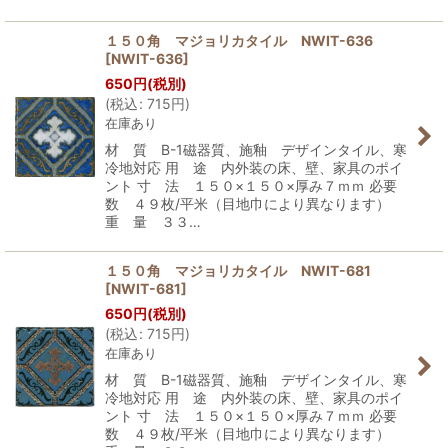
１５０角 マジョリカタイル NWIT-636
[
NWIT-636
]
650
円
(税別)
(
税込
:
715
円
)
在庫あり
材 質 B-1磁器質、施釉 デザインタイル、寒
冷地対応 用 途 内外装の床、壁、家具のポイ
ント 寸 法 １５０×１５０×厚み７ｍｍ 必要
数 ４９枚/平米（目地巾により異なります）
重 量 ３３…
１５０角 マジョリカタイル NWIT-681
[
NWIT-681
]
650
円
(税別)
(
税込
:
715
円
)
在庫あり
材 質 B-1磁器質、施釉 デザインタイル、寒
冷地対応 用 途 内外装の床、壁、家具のポイ
ント 寸 法 １５０×１５０×厚み７ｍｍ 必要
数 ４９枚/平米（目地巾により異なります）