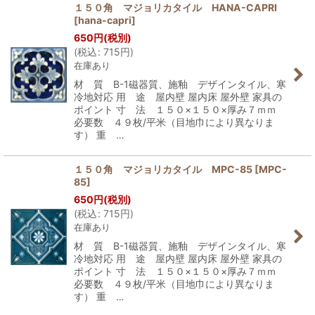
１５０角 マジョリカタイル HANA-CAPRI
[
hana-capri
]
650
円
(税別)
(
税込
:
715
円
)
在庫あり
材 質 B-1磁器質、施釉 デザインタイル、寒
冷地対応 用 途 屋内壁 屋内床 屋外壁 家具の
ポイント 寸 法 １５０×１５０×厚み７ｍｍ
必要数 ４９枚/平米（目地巾により異なりま
す） 重 …
１５０角 マジョリカタイル MPC-85
[
MPC-
85
]
650
円
(税別)
(
税込
:
715
円
)
在庫あり
材 質 B-1磁器質、施釉 デザインタイル、寒
冷地対応 用 途 屋内壁 屋内床 屋外壁 家具の
ポイント 寸 法 １５０×１５０×厚み７ｍｍ
必要数 ４９枚/平米（目地巾により異なりま
す） 重 …