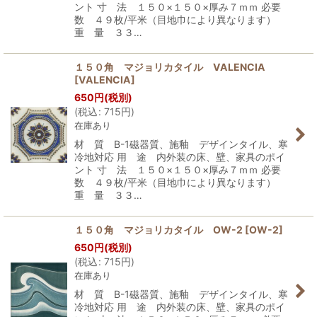
ント 寸 法 １５０×１５０×厚み７ｍｍ 必要
数 ４９枚/平米（目地巾により異なります）
重 量 ３３…
１５０角 マジョリカタイル VALENCIA
[
VALENCIA
]
650
円
(税別)
(
税込
:
715
円
)
在庫あり
材 質 B-1磁器質、施釉 デザインタイル、寒
冷地対応 用 途 内外装の床、壁、家具のポイ
ント 寸 法 １５０×１５０×厚み７ｍｍ 必要
数 ４９枚/平米（目地巾により異なります）
重 量 ３３…
１５０角 マジョリカタイル OW-2
[
OW-2
]
650
円
(税別)
(
税込
:
715
円
)
在庫あり
材 質 B-1磁器質、施釉 デザインタイル、寒
冷地対応 用 途 内外装の床、壁、家具のポイ