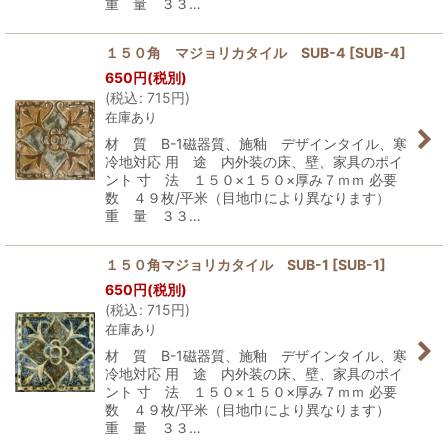
重 量 ３３…
１５０角 マジョリカタイル SUB-4
[
SUB-4
]
650
円
(税別)
(
税込
:
715
円
)
在庫あり
材 質 B-1磁器質、施釉 デザインタイル、寒
冷地対応 用 途 内外装の床、壁、家具のポイ
ント 寸 法 １５０×１５０×厚み７ｍｍ 必要
数 ４９枚/平米（目地巾により異なります）
重 量 ３３…
１５０角マジョリカタイル SUB-1
[
SUB-1
]
650
円
(税別)
(
税込
:
715
円
)
在庫あり
材 質 B-1磁器質、施釉 デザインタイル、寒
冷地対応 用 途 内外装の床、壁、家具のポイ
ント 寸 法 １５０×１５０×厚み７ｍｍ 必要
数 ４９枚/平米（目地巾により異なります）
重 量 ３３…