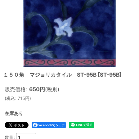
１５０角 マジョリカタイル ST-95B
[
ST-95B
]
販売価格
:
650
円
(税別)
(
税込
:
715
円
)
在庫あり
Facebookでシェア
数量
: