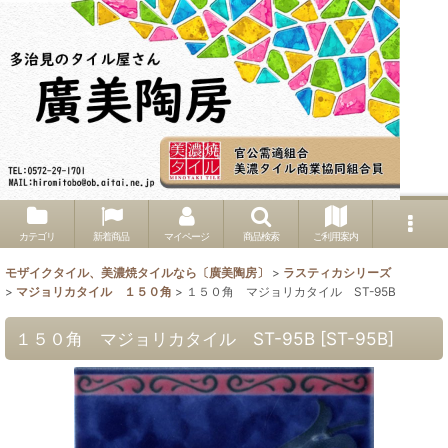
カテゴリ
新着商品
マイページ
商品検索
ご利用案内
モザイクタイル、美濃焼タイルなら〔廣美陶房〕
>
ラスティカシリーズ
>
マジョリカタイル １５０角
>
１５０角 マジョリカタイル ST-95B
１５０角 マジョリカタイル ST-95B
[
ST-95B
]