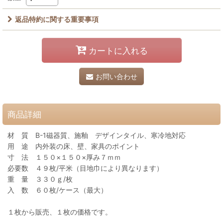
返品特約に関する重要事項
カートに入れる
お問い合わせ
商品詳細
材 質 B-1磁器質、施釉 デザインタイル、寒冷地対応
用 途 内外装の床、壁、家具のポイント
寸 法 １５０×１５０×厚み７ｍｍ
必要数 ４９枚/平米（目地巾により異なります）
重 量 ３３０ｇ/枚
入 数 ６０枚/ケース（最大）
１枚から販売、１枚の価格です。