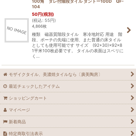
100角 タレ付階段タイル ダントー100D QF-
104
並び順
:
50
円
(税別)
(
税込
:
55
円
)
4,866枚
絞り込む
種類 磁器質階段タイル 寒冷地対応 用途 階
段、ポーチの先端に使用、また普通の床タイル
としても使用可能です サイズ (92+30)×92×8
1平米100枚必要です。 タイルの表面はスベリに
く…
モザイクタイル、美濃焼タイルなら〔廣美陶房〕
最近チェックしたアイテム
ショッピングカート
マイページ
新着商品
特定商取引法表示