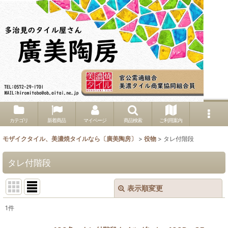
カテゴリ
新着商品
マイページ
商品検索
ご利用案内
モザイクタイル、美濃焼タイルなら〔廣美陶房〕
>
役物
>
タレ付階段
タレ付階段
表示順変更
閉じる
1
件
表示数
: