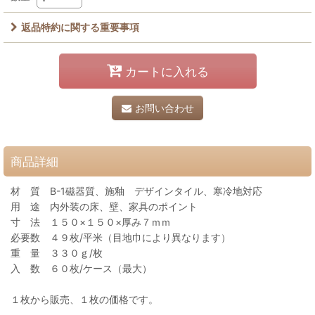
返品特約に関する重要事項
カートに入れる
お問い合わせ
商品詳細
材 質 B-1磁器質、施釉 デザインタイル、寒冷地対応
用 途 内外装の床、壁、家具のポイント
寸 法 １５０×１５０×厚み７ｍｍ
必要数 ４９枚/平米（目地巾により異なります）
重 量 ３３０ｇ/枚
入 数 ６０枚/ケース（最大）
１枚から販売、１枚の価格です。