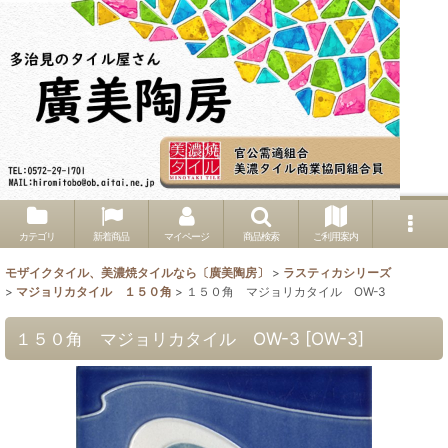
カテゴリ
新着商品
マイページ
商品検索
ご利用案内
モザイクタイル、美濃焼タイルなら〔廣美陶房〕
>
ラスティカシリーズ
>
マジョリカタイル １５０角
>
１５０角 マジョリカタイル OW-3
１５０角 マジョリカタイル OW-3
[
OW-3
]