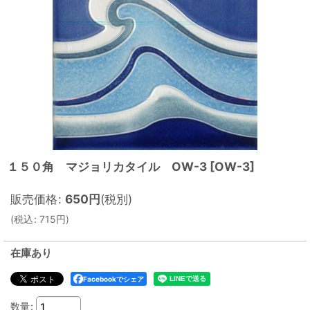
１５０角 マジョリカタイル OW-3
[
OW-3
]
販売価格
:
650
円
(税別)
(
税込
:
715
円
)
在庫あり
Facebookでシェア
数量
: