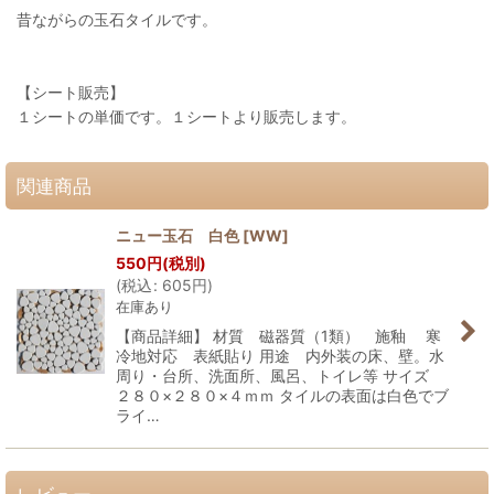
昔ながらの玉石タイルです。
【シート販売】
１シートの単価です。１シートより販売します。
関連商品
ニュー玉石 白色
[
WW
]
550
円
(税別)
(
税込
:
605
円
)
在庫あり
【商品詳細】 材質 磁器質（1類） 施釉 寒
冷地対応 表紙貼り 用途 内外装の床、壁。水
周り・台所、洗面所、風呂、トイレ等 サイズ
２８０×２８０×４ｍｍ タイルの表面は白色でブ
ライ…