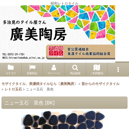
昭和レトロタイル
カテゴリ
新着商品
マイページ
商品検索
ご利用案内
モザイクタイル、美濃焼タイルなら〔廣美陶房〕
>
昔からのモザイクタイル
>
レトロ玉石
>
ニュー玉石 黒色
ニュー玉石 黒色
[
BK
]