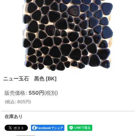
ニュー玉石 黒色
[
BK
]
販売価格
:
550
円
(税別)
(
税込
:
605
円
)
在庫あり
Facebookでシェア