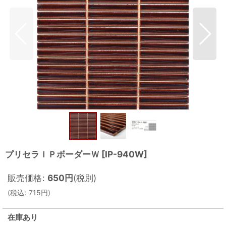
プリセラＩＰボーダーＷ
[
IP-940W
]
販売価格
:
650
円
(税別)
(
税込
:
715
円
)
在庫あり