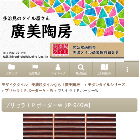
カテゴリ
新着商品
マイページ
商品検索
ご利用案内
モザイクタイル、美濃焼タイルなら〔廣美陶房〕
>
モダンタイルシリーズ
>
プリセラＩＰボーダーＶ・Ｗ
>
プリセラＩＰボーダーＷ
プリセラＩＰボーダーＷ
[
IP-940W
]