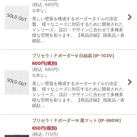
(
税込
:
660
円
)
在庫なし
美しい壁面を構成するボーダータイルの決定
盤。 様々なニーズに対応するために開発された
Ｖシリーズ。 設計・デザインに合わせて多種多
様な空間を彩ります。 【商品詳細】 国産品／表
紙貼 …
プリセラＩＰボーダーV 白結晶
[
IP-103V
]
600
円
(税別)
(
税込
:
660
円
)
在庫なし
美しい壁面を構成するボーダータイルの決定
盤。 様々なニーズに対応するために開発された
Ｖシリーズ。 設計・デザインに合わせて多種多
様な空間を彩ります。 【商品詳細】 国産品／表
紙貼 …
プリセラＩＰボーダーＷ 黒マット
[
IP-960W
]
650
円
(税別)
(
税込
:
715
円
)