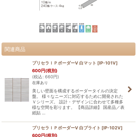
関連商品
プリセラＩＰボーダーV 白マット
[
IP-101V
]
600
円
(税別)
(
税込
:
660
円
)
在庫あり
美しい壁面を構成するボーダータイルの決定
盤。 様々なニーズに対応するために開発された
Ｖシリーズ。 設計・デザインに合わせて多種多
様な空間を彩ります。 【商品詳細】 国産品／表
紙貼 …
プリセラＩＰボーダーV 白ブライト
[
IP-102V
]
600
円
(税別)