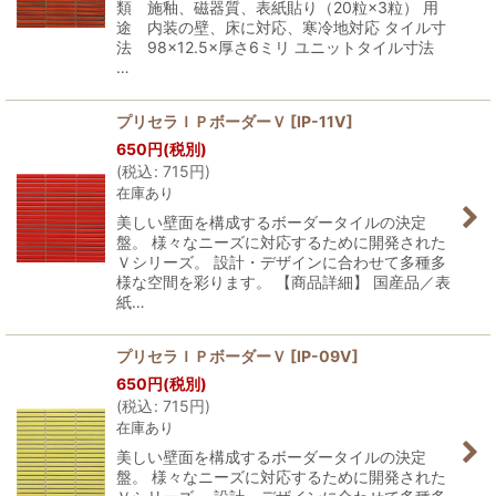
類 施釉、磁器質、表紙貼り（20粒×3粒） 用
途 内装の壁、床に対応、寒冷地対応 タイル寸
法 98×12.5×厚さ6ミリ ユニットタイル寸法
…
プリセラＩＰボーダーＶ
[
IP-11V
]
650
円
(税別)
(
税込
:
715
円
)
在庫あり
美しい壁面を構成するボーダータイルの決定
盤。 様々なニーズに対応するために開発された
Ｖシリーズ。 設計・デザインに合わせて多種多
様な空間を彩ります。 【商品詳細】 国産品／表
紙…
プリセラＩＰボーダーＶ
[
IP-09V
]
650
円
(税別)
(
税込
:
715
円
)
在庫あり
美しい壁面を構成するボーダータイルの決定
盤。 様々なニーズに対応するために開発された