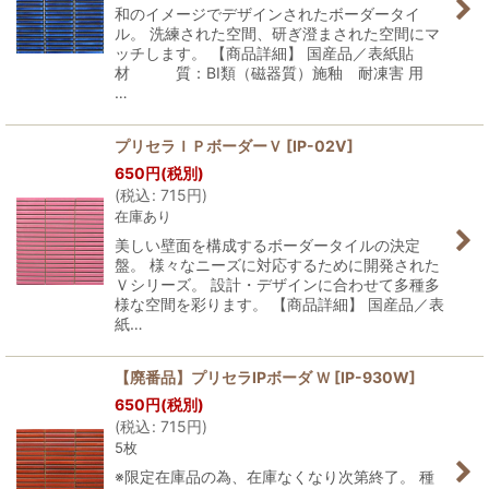
和のイメージでデザインされたボーダータイ
ル。 洗練された空間、研ぎ澄まされた空間にマ
ッチします。 【商品詳細】 国産品／表紙貼
材 質：BI類（磁器質）施釉 耐凍害 用
…
プリセラＩＰボーダーＶ
[
IP-02V
]
650
円
(税別)
(
税込
:
715
円
)
在庫あり
美しい壁面を構成するボーダータイルの決定
盤。 様々なニーズに対応するために開発された
Ｖシリーズ。 設計・デザインに合わせて多種多
様な空間を彩ります。 【商品詳細】 国産品／表
紙…
【廃番品】プリセラIPボーダ Ｗ
[
IP-930W
]
650
円
(税別)
(
税込
:
715
円
)
5枚
※限定在庫品の為、在庫なくなり次第終了。 種