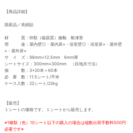
【商品詳細】
国産品／表紙貼
材 質：BI類（磁器質）施釉 耐凍害
用 途：屋内壁◎・屋内床×・浴室壁◎・浴室床×・屋外壁
×・屋外床×
サ イ ズ：98mm×12.5mm 6mm厚
シートサイズ：300mm×300mm （目地共寸法）
個 数：3×20本＝60本
必 要 数：11.5シート/平米
ケース入数：22シート/22kg
【販売】
１シートの価格です。１シートから販売します。
※1種類（色）10シート以下の購入の場合は端数出荷手数料500円
必要です※