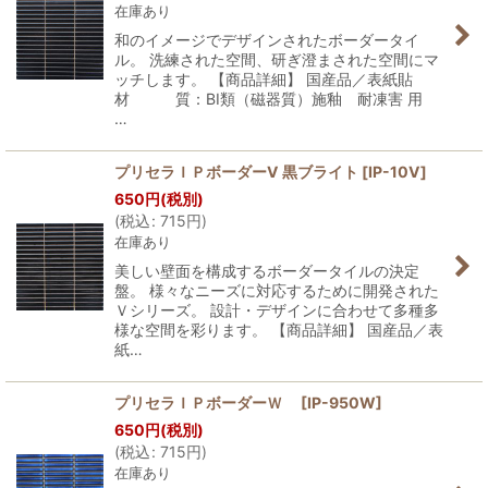
在庫あり
和のイメージでデザインされたボーダータイ
ル。 洗練された空間、研ぎ澄まされた空間にマ
ッチします。 【商品詳細】 国産品／表紙貼
材 質：BI類（磁器質）施釉 耐凍害 用
…
プリセラＩＰボーダーV 黒ブライト
[
IP-10V
]
650
円
(税別)
(
税込
:
715
円
)
在庫あり
美しい壁面を構成するボーダータイルの決定
盤。 様々なニーズに対応するために開発された
Ｖシリーズ。 設計・デザインに合わせて多種多
様な空間を彩ります。 【商品詳細】 国産品／表
紙…
プリセラＩＰボーダーＷ
[
IP-950W
]
650
円
(税別)
(
税込
:
715
円
)
在庫あり