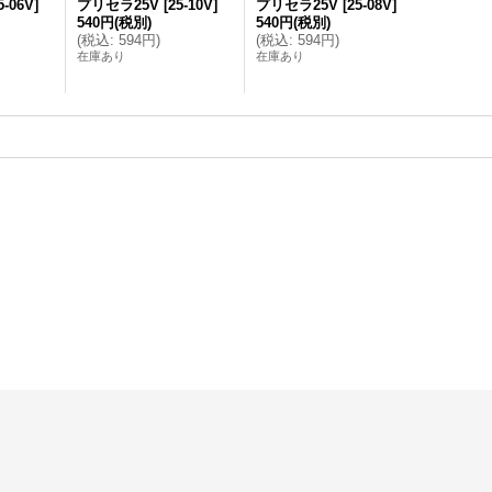
5-06V
]
プリセラ25V
[
25-10V
]
プリセラ25V
[
25-08V
]
540円
(税別)
540円
(税別)
(
税込
:
594円
)
(
税込
:
594円
)
在庫あり
在庫あり