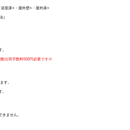
室床×・屋外壁×・屋外床×
寸法）
す。
数出荷手数料500円必要です※
ります。
す。
できません。