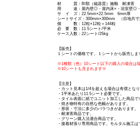
材 質：BI類（磁器質）施釉 耐凍害
用 途：屋内壁◎・屋内床×・浴室壁◎・浴
サ イ ズ：22.5mm×22.5mm 6mm厚
シートサイズ：300mm×300mm （目地共
個 数：12粒×12粒＝144粒
必 要 数：11.5シート/平米
ケース入数：22シート/25kg
【販売】
１シートの価格です。１シートから販売しま
※1種類（色）10シート以下の購入の場合は端
※10シートも含まれます※
【注意】
・カット見本は1/4を超える場合は有償とな
・1平米あたり11.5シート必要です。
・タイル表面に紙でユニット加工した商品で
・焼き物特有の自然な色幅があります。
・形状・寸法に多少のバラつきがあります。
・耐凍害商品です。
・グリーン購入法適合商品です。
・接着材張り専用商品です。モルタル施工は