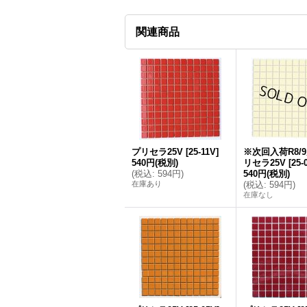
関連商品
プリセラ25V
[
25-11V
]
※次回入荷R8/
540円
(税別)
リセラ25V
[
25-
(
税込
:
594円
)
540円
(税別)
在庫あり
(
税込
:
594円
)
在庫なし