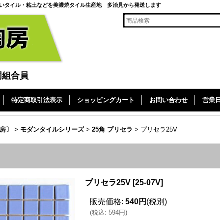
いタイル・粘土などを美濃焼タイル生産地 多治見から発送します
同組合員
特定商取引法表示
ショッピングカート
お問い合わせ
営業
房〕
>
モダンタイルシリーズ
>
25角 プリセラ
>
プリセラ25V
プリセラ25V
[
25-07V
]
販売価格
:
540円
(税別)
(
税込
:
594円
)