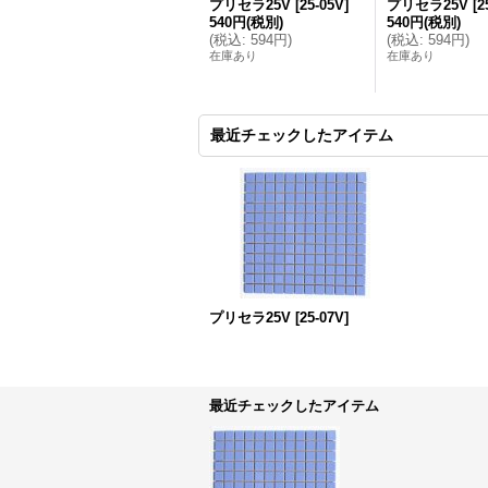
プリセラ25V
[
25-05V
]
プリセラ25V
[
2
540円
(税別)
540円
(税別)
(
税込
:
594円
)
(
税込
:
594円
)
在庫あり
在庫あり
最近チェックしたアイテム
プリセラ25V
[
25-07V
]
最近チェックしたアイテム