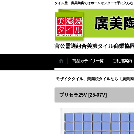
タイル屋 廣美陶房ではホームセンターで手に入らな
官公需適組合美濃タイル商業協
商品カテゴリ一覧
ご利用案内
モザイクタイル、美濃焼タイルなら〔廣美陶
プリセラ25V
[
25-07V
]