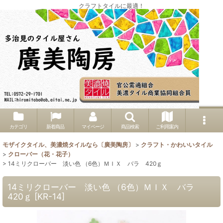
クラフトタイルに最適！
カテゴリ
新着商品
マイページ
商品検索
ご利用案内
モザイクタイル、美濃焼タイルなら〔廣美陶房〕
>
クラフト・かわいいタイル
>
クローバー（花・花子）
>
14ミリクローバー 淡い色 （6色）ＭＩＸ バラ 420ｇ
14ミリクローバー 淡い色 （6色）ＭＩＸ バラ
420ｇ
[
KR-14
]