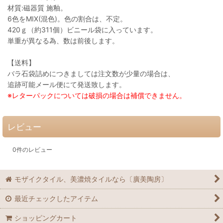
材質:磁器質 施釉。
6色をMIX(混色)。色の割合は、不定。
420ｇ（約311個）ビニール袋に入っています。
単重が異なる為、数は前後します。
【送料】
バラ石袋詰めにつきましては注文数が少量の場合は、
追跡可能メール便にて発送致します。
※レターパックについては破損の場合は補償できません。
レビュー
0
件のレビュー
モザイクタイル、美濃焼タイルなら〔廣美陶房〕
最近チェックしたアイテム
ショッピングカート