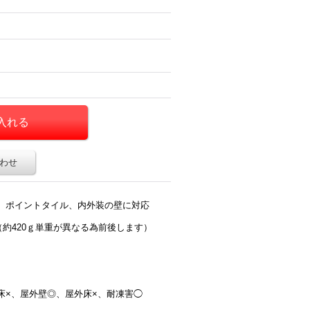
わせ
、ポイントタイル、内外装の壁に対応
（約420ｇ単重が異なる為前後します）
床×、屋外壁◎、屋外床×、耐凍害◯