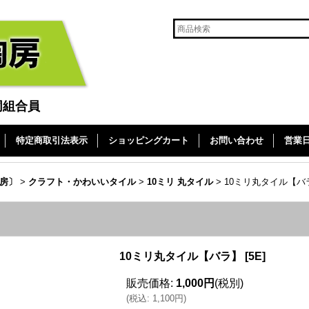
同組合員
特定商取引法表示
ショッピングカート
お問い合わせ
営業
房〕
>
クラフト・かわいいタイル
>
10ミリ 丸タイル
>
10ミリ丸タイル【バ
10ミリ丸タイル【バラ】
[
5E
]
販売価格
:
1,000円
(税別)
(
税込
:
1,100円
)