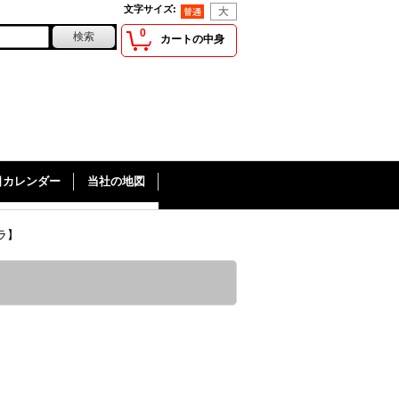
文字サイズ
:
0
カートの中身
日カレンダー
当社の地図
ラ】