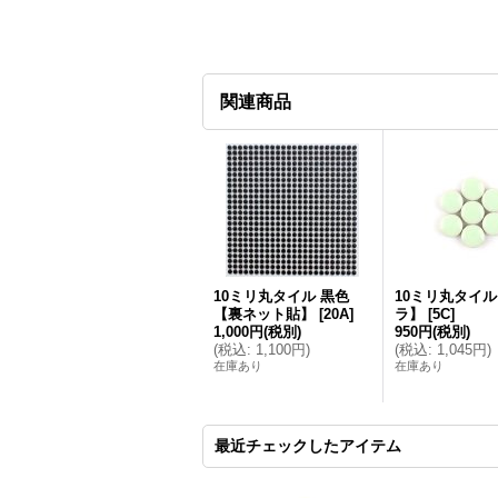
関連商品
10ミリ丸タイル 黒色
10ミリ丸タイ
【裏ネット貼】
[
20A
]
ラ】
[
5C
]
1,000円
(税別)
950円
(税別)
(
税込
:
1,100円
)
(
税込
:
1,045円
)
在庫あり
在庫あり
最近チェックしたアイテム