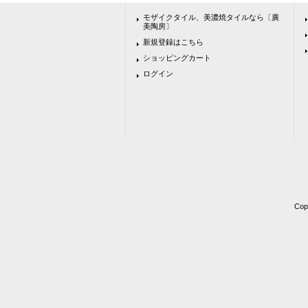
モザイクタイル、美濃焼タイルなら〔廣
美陶房〕
新規登録はこちら
ショッピングカート
ログイン
Co