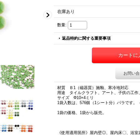
在庫あり
数量
:
返品特約に関する重要事項
お問い合
材質 Ｂ1（磁器質）施釉、寒冷地対応
用途 タイルクラフト、アート、子供の工作
サイズ Φ10×4ミリ
1袋入数は、576個（1シート分）バラです。
1袋の価格、1袋から販売。
《使用適用箇所》屋内壁◎、屋内床〇、浴室