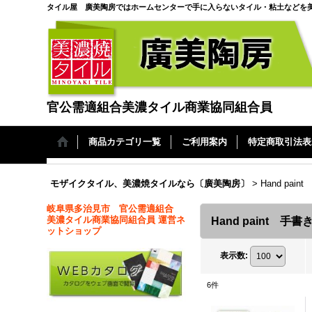
タイル屋 廣美陶房ではホームセンターで手に入らないタイル・粘土などを
官公需適組合美濃タイル商業協同組合員
商品カテゴリ一覧
ご利用案内
特定商取引法表
モザイクタイル、美濃焼タイルなら〔廣美陶房〕
>
Hand pai
岐阜県多治見市 官公需適組合
美濃タイル商業協同組合員 運営ネ
Hand paint 手
ットショップ
表示数
:
6
件