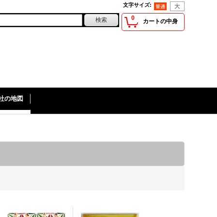
文字サイズ
:
0
カートの中身
社の地図