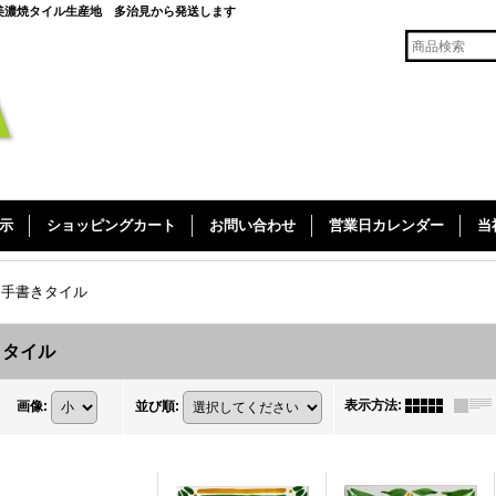
美濃焼タイル生産地 多治見から発送します
示
ショッピングカート
お問い合わせ
営業日カレンダー
当
nt 手書きタイル
書きタイル
表示方法
:
画像
:
並び順
: