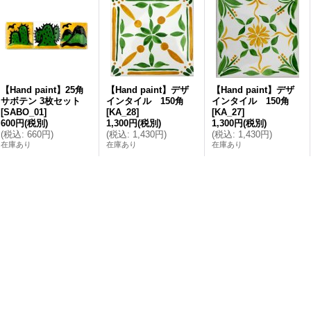
【Hand paint】25角
【Hand paint】デザ
【Hand paint】デザ
サボテン 3枚セット
インタイル 150角
インタイル 150角
[
SABO_01
]
[
KA_28
]
[
KA_27
]
600円
(税別)
1,300円
(税別)
1,300円
(税別)
(
税込
:
660円
)
(
税込
:
1,430円
)
(
税込
:
1,430円
)
在庫あり
在庫あり
在庫あり