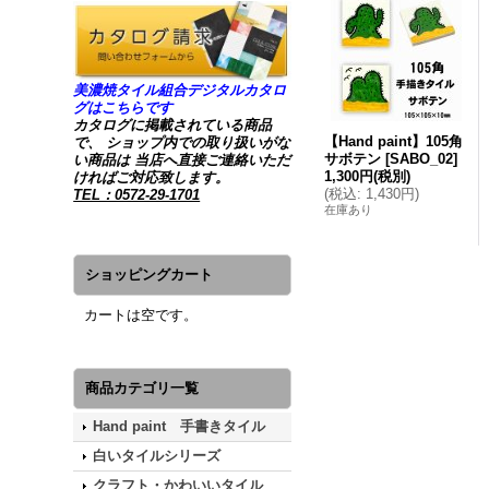
美濃焼タイル組合デジタルカタロ
グはこちらです
カタログに掲載されている商品
【Hand paint】105角
で、 ショップ内での取り扱いがな
サボテン
[
SABO_02
]
い商品は 当店へ直接ご連絡いただ
1,300円
(税別)
ければご対応致します。
(
税込
:
1,430円
)
TEL：0572-29-1701
在庫あり
ショッピングカート
カートは空です。
商品カテゴリ一覧
Hand paint 手書きタイル
白いタイルシリーズ
クラフト・かわいいタイル