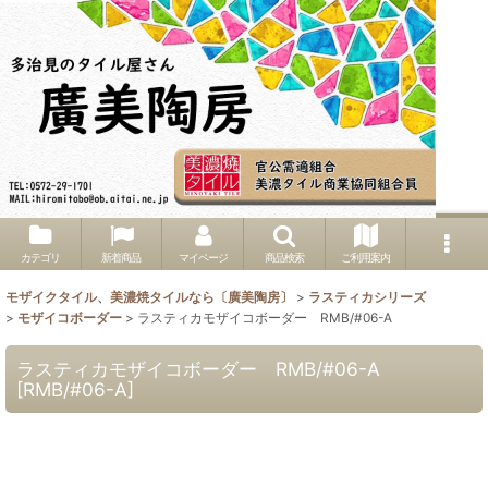
カテゴリ
新着商品
マイページ
商品検索
ご利用案内
モザイクタイル、美濃焼タイルなら〔廣美陶房〕
>
ラスティカシリーズ
>
モザイコボーダー
>
ラスティカモザイコボーダー RMB/#06-A
ラスティカモザイコボーダー RMB/#06-A
[
RMB/#06-A
]