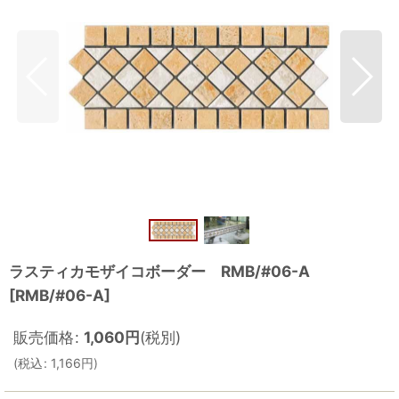
ラスティカモザイコボーダー RMB/#06-A
[
RMB/#06-A
]
販売価格
:
1,060
円
(税別)
(
税込
:
1,166
円
)