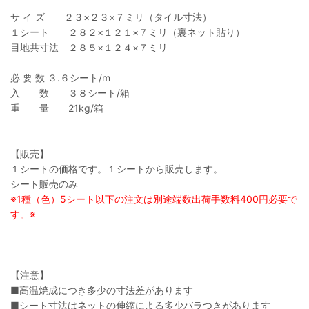
サ イ ズ ２３×２３×７ミリ（タイル寸法）
１シート ２８２×１２１×７ミリ（裏ネット貼り）
目地共寸法 ２８５×１２４×７ミリ
必 要 数 ３.６シート/m
入 数 ３８シート/箱
重 量 21kg/箱
【販売】
１シートの価格です。１シートから販売します。
シート販売のみ
※1種（色）5シート以下の注文は別途端数出荷手数料400円必要で
す。※
【注意】
■高温焼成につき多少の寸法差があります
■シート寸法はネットの伸縮による多少バラつきがあります