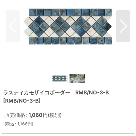
ラスティカモザイコボーダー RMB/NO-3-B
[
RMB/NO-3-B
]
販売価格
:
1,060
円
(税別)
(
税込
:
1,166
円
)