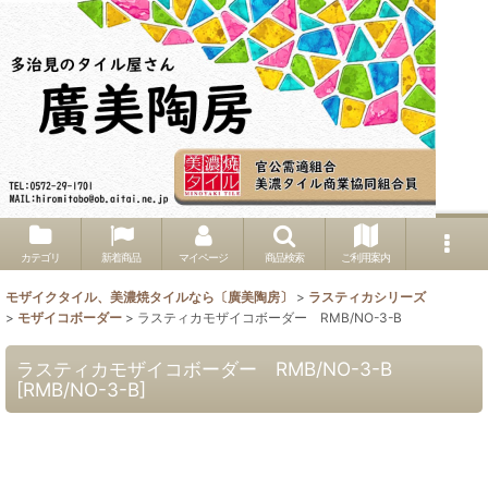
カテゴリ
新着商品
マイページ
商品検索
ご利用案内
モザイクタイル、美濃焼タイルなら〔廣美陶房〕
>
ラスティカシリーズ
>
モザイコボーダー
>
ラスティカモザイコボーダー RMB/NO-3-B
ラスティカモザイコボーダー RMB/NO-3-B
[
RMB/NO-3-B
]